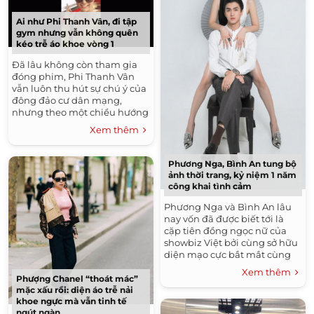
Ai như Phi Thanh Vân, đi tập
gym nhưng vẫn không quên
kéo trễ áo khoe vòng 1
Đã lâu không còn tham gia
đóng phim, Phi Thanh Vân
vẫn luôn thu hút sự chú ý của
đông đảo cư dân mạng,
nhưng theo một chiều hướng
khá tiêu cực. Không chỉ bởi
Xem thêm
câu chuyện nghiện phẫu
thuật...
Phương Nga, Bình An tung bộ
ảnh thời trang, kỷ niệm 1 năm
công khai tình cảm
Phương Nga và Bình An lâu
nay vốn đã được biết tới là
cặp tiên đồng ngọc nữ của
showbiz Việt bởi cùng sở hữu
diện mạo cực bắt mắt cùng
câu chuyện tình yêu đẹp như
Xem thêm
mơ. Bên cạnh đó,...
Phượng Chanel “thoát mác”
mặc xấu rồi: diện áo trễ nải
khoe ngực mà vẫn tinh tế
ngút ngàn