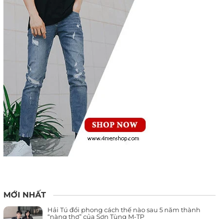
MỚI NHẤT
Hải Tú đổi phong cách thế nào sau 5 năm thành
“nàng thơ” của Sơn Tùng M-TP