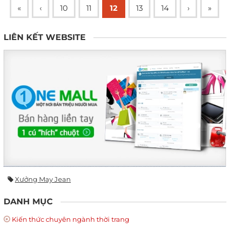
«
‹
10
11
12
13
14
›
»
LIÊN KẾT WEBSITE
Xưởng May Jean
DANH MỤC
Kiến thức chuyên ngành thời trang