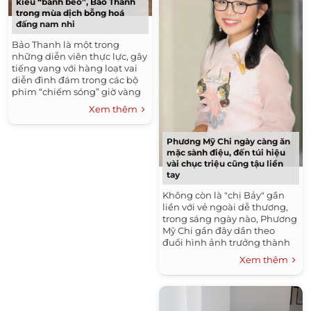
kiểu “bánh bèo”, Bảo Thanh
trong mùa dịch bỗng hoá
đấng nam nhi
Bảo Thanh là một trong
những diễn viên thực lực, gây
tiếng vang với hàng loạt vai
diễn đình đám trong các bộ
phim “chiếm sóng” giờ vàng
VTV vài năm gần đây. Thành
Xem thêm
công của cô không chỉ...
Phương Mỹ Chi ngày càng ăn
mặc sành điệu, đến túi hiệu
vài chục triệu cũng tậu liền
tay
Không còn là "chị Bảy" gắn
liền với vẻ ngoài dễ thương,
trong sáng ngày nào, Phương
Mỹ Chi gần đây dần theo
đuổi hình ảnh trưởng thành
và chín chắn hơn. Tuy vẫn giữ
Xem thêm
được tính cách hồn...