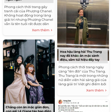
Phong cách thời trang gây
tranh cãi của Phượng Chanel.
Không hoạt động trong làng
giải trí nhưng Phượng Chanel
vẫn là tên tuổi rất được dân
tình "săn đón". Bởi không chỉ
Xem thêm
có mối...
Hoa hậu làng hài Thu Trang
nay đã khác: ăn mặc sành
điệu, sắm túi hiệu đầy tay
Phong cách thời trang ngày
càng "lên đời" của Thu Trang.
Thu Trang là một trong những
nữ diễn viên hài sáng giá của
làng giải trí Việt ghi điểm bởi
sự giản dị trong tính cách và...
Xem thêm
Chẳng còn ăn mặc giản đơn,
con gái Lê Giang táo bạo diện