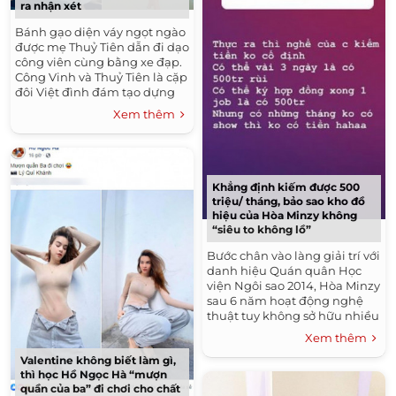
ra nhận xét
Bánh gạo diện váy ngọt ngào
được mẹ Thuỷ Tiên dẫn đi dạo
công viên cùng bằng xe đạp.
Công Vinh và Thuỷ Tiên là cặp
đôi Việt đình đám tạo dựng
giá trị hạnh phúc đích thực...
Xem thêm
Khẳng định kiếm được 500
triệu/ tháng, bảo sao kho đồ
hiệu của Hòa Minzy không
“siêu to không lồ”
Bước chân vào làng giải trí với
danh hiệu Quán quân Học
viện Ngôi sao 2014, Hòa Minzy
sau 6 năm hoạt động nghệ
thuật tuy không sở hữu nhiều
bản hit nhưng vẫn là giọng ca
Xem thêm
đắt giá của Vbiz....
Valentine không biết làm gì,
thì học Hồ Ngọc Hà “mượn
quần của ba” đi chơi cho chất