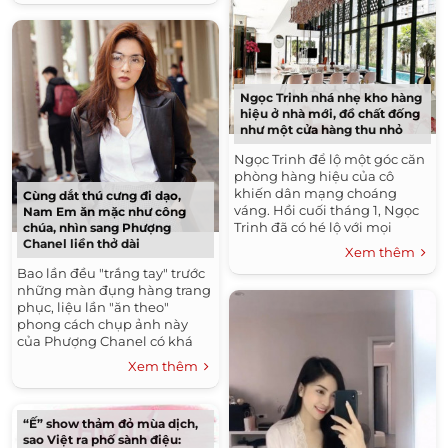
Ngọc Trinh nhá nhẹ kho hàng
hiệu ở nhà mới, đồ chất đống
như một cửa hàng thu nhỏ
Ngọc Trinh để lộ một góc căn
phòng hàng hiệu của cô
khiến dân mạng choáng
Cùng dắt thú cưng đi dạo,
váng. Hồi cuối tháng 1, Ngọc
Nam Em ăn mặc như công
Trinh đã có hé lộ với mọi
chúa, nhìn sang Phượng
Chanel liền thở dài
người về căn biệt thự triệu độ
Xem thêm
vô cùng...
Bao lần đều "trắng tay" trước
những màn đụng hàng trang
phục, liệu lần "ăn theo"
phong cách chụp ảnh này
của Phượng Chanel có khá
khẩm hơn? Để có thể cho ra
Xem thêm
đời một tấm hình...
“Ế” show thảm đỏ mùa dịch,
sao Việt ra phố sành điệu: