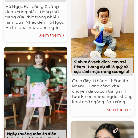
Hồ Ngọc Hà luôn giữ vững
danh xưng biểu tượng thời
trang của Vbiz trong nhiều
năm qua. Nhắc đến Hồ Ngọc
Hà thì phải nhắc đến người
luôn đi đầu xu hướng thời
Xem thêm
trang, thậm chí...
Sinh ra ở vạch đích, con trai
Phạm Hương dự sẽ là quý tử
cực sành mặc trong tương lai
Cách đây ít tháng, thông tin
Phạm Hương công khai
chuyện đã có con trai gần 1
tuổi khiến nhiều người không
khỏi ngỡ ngàng. Sau cùng,
người ta vẫn không quên
Xem thêm
dành tình cảm cùng những
lời chúc...
Ngày thường toàn ăn diện