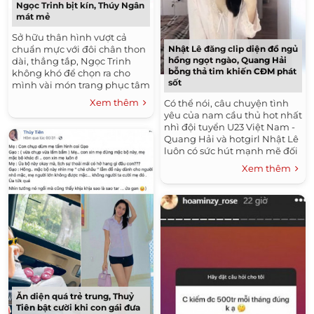
Ngọc Trinh bịt kín, Thúy Ngân
mát mẻ
Sở hữu thân hình vượt cả
chuẩn mực với đôi chân thon
Nhật Lê đăng clip diện đồ ngủ
hồng ngọt ngào, Quang Hải
dài, thẳng tắp, Ngọc Trinh
bỗng thả tim khiến CĐM phát
không khó để chọn ra cho
sốt
mình vài món trang phục tâm
đắc cho những ngày xuống
Xem thêm
Có thể nói, câu chuyện tình
phố năng động. Và...
yêu của nam cầu thủ hot nhất
nhì đội tuyển U23 Việt Nam -
Quang Hải và hotgirl Nhật Lê
luôn có sức hút mạnh mẽ đối
với cộng đồng mạng và
Xem thêm
truyền thông Việt....
Ăn diện quá trẻ trung, Thuỷ
Tiên bật cười khi con gái đưa