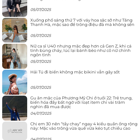
05/07/2025
Xuống phố sáng thứ 7 với váy hoa sặc sỡ như Tăng
Thanh Hà, mặc sao để trông điệu đà mà không sến
05/07/2025
Nữ ca sĩ U40 nhưng mặc đẹp hơn cả Gen Z, khi cá
tính bùng cháy, lúc lại bánh bèo như cô nữ chính
ngôn tình
05/07/2025
Hải Tú đi biển không mặc bikini vẫn gây sốt
05/07/2025
Gu ăn mặc của Phương Mỹ Chi ở tuổi 22: Trẻ trung,
biến hóa đầy bất ngờ với loạt item chỉ vài trăm
nghìn đã mua được
04/07/2025
Chị em 30 nên “tẩy chay” ngay 4 kiểu quần ống rộng
này: Mặc vào trông vừa quê vừa kéo tụt chiều cao
04/07/2025