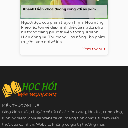
Khánh Hiền khoe đường cong với áo yếm
Người đẹp của phim truyền hình "Hoa nắng"
khéo léo tôn vẻ đẹp hình thể của người phụ
nữ trong trang phục truyền thống. Khánh
Hiền đóng vai Thư trong Hoa nắng - bộ phim
truyền hình nói về lứa...
Xem thêm
KIẾN THỨC ONLINE
Blog kiến thức, chuyên về tất cả các lĩnh vực giáo dục, cuộc sống,
kinh nghiệm, chia sẻ Website chỉ mang tính chất sưu tầm kiến
thức của cá nhân. Website không có giá trị thương mại.