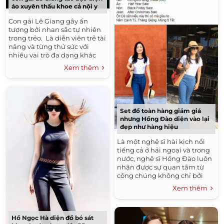
áo xuyên thấu khoe cả nội y
Con gái Lê Giang gây ấn
tượng bởi nhan sắc tự nhiên
trong trẻo. Là diễn viên trẻ tài
năng và từng thử sức với
nhiều vai trò đa dạng khác
nhau tại làng giải trí, Lê Lộc
Xem thêm
còn được...
Set đồ toàn hàng giảm giá
nhưng Hồng Đào diện vào lại
đẹp như hàng hiệu
Là một nghệ sĩ hài kịch nổi
tiếng cả ở hải ngoại và trong
nước, nghệ sĩ Hồng Đào luôn
nhận được sự quan tâm từ
công chúng không chỉ bởi
những sản phẩm mà cô góp
Xem thêm
mặt, mà còn từ...
Hồ Ngọc Hà diện đồ bó sát