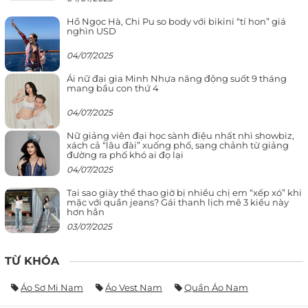
Hồ Ngọc Hà, Chi Pu so body với bikini “tí hon” giá
nghìn USD
04/07/2025
Ái nữ đại gia Minh Nhựa năng động suốt 9 tháng
mang bầu con thứ 4
04/07/2025
Nữ giảng viên đại học sành điệu nhất nhì showbiz,
xách cả “lâu đài” xuống phố, sang chảnh từ giảng
đường ra phố khó ai đọ lại
04/07/2025
Tại sao giày thể thao giờ bị nhiều chị em “xếp xó” khi
mặc với quần jeans? Gái thanh lịch mê 3 kiểu này
hơn hẳn
03/07/2025
TỪ KHÓA
Áo Sơ Mi Nam
Áo Vest Nam
Quần Áo Nam