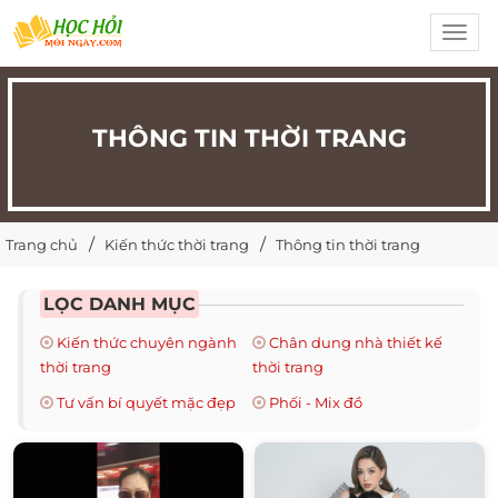
Toggl
navig
THÔNG TIN THỜI TRANG
Trang chủ
Kiến thức thời trang
Thông tin thời trang
LỌC DANH MỤC
Kiến thức chuyên ngành
Chân dung nhà thiết kế
thời trang
thời trang
Tư vấn bí quyết mặc đẹp
Phối - Mix đồ