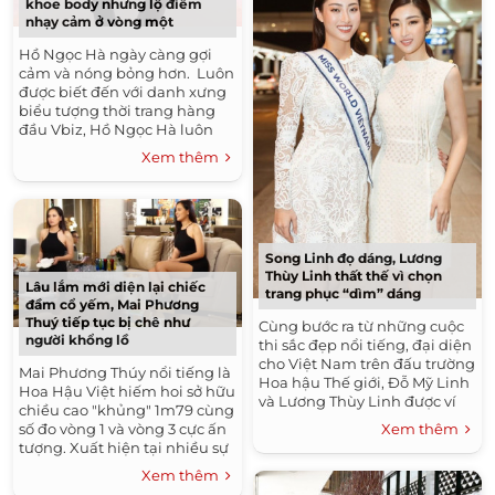
khoe body nhưng lộ điểm
nhạy cảm ở vòng một
Hồ Ngọc Hà ngày càng gợi
cảm và nóng bỏng hơn. Luôn
được biết đến với danh xưng
biểu tượng thời trang hàng
đầu Vbiz, Hồ Ngọc Hà luôn
luôn dẫn đầu loạt xu hướng
Xem thêm
mới nhất...
Song Linh đọ dáng, Lương
Thùy Linh thất thế vì chọn
Lâu lắm mới diện lại chiếc
trang phục “dìm” dáng
đầm cổ yếm, Mai Phương
Thuý tiếp tục bị chê như
Cùng bước ra từ những cuộc
người khổng lồ
thi sắc đẹp nổi tiếng, đại diện
cho Việt Nam trên đấu trường
Mai Phương Thúy nổi tiếng là
Hoa hậu Thế giới, Đỗ Mỹ Linh
Hoa Hậu Việt hiếm hoi sở hữu
và Lương Thùy Linh được ví
chiều cao "khủng" 1m79 cùng
như cặp bài trùng của Vbiz vì
Xem thêm
số đo vòng 1 và vòng 3 cực ấn
những...
tượng. Xuất hiện tại nhiều sự
kiện, nàng Hậu 8X luôn
Xem thêm
chiếm trọn spotlight...