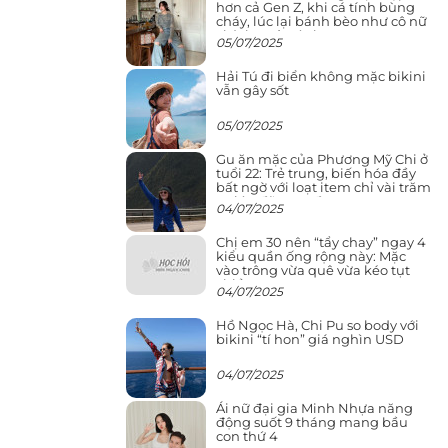
hơn cả Gen Z, khi cá tính bùng
cháy, lúc lại bánh bèo như cô nữ
chính ngôn tình
05/07/2025
Hải Tú đi biển không mặc bikini
vẫn gây sốt
05/07/2025
Gu ăn mặc của Phương Mỹ Chi ở
tuổi 22: Trẻ trung, biến hóa đầy
bất ngờ với loạt item chỉ vài trăm
nghìn đã mua được
04/07/2025
Chị em 30 nên “tẩy chay” ngay 4
kiểu quần ống rộng này: Mặc
vào trông vừa quê vừa kéo tụt
chiều cao
04/07/2025
Hồ Ngọc Hà, Chi Pu so body với
bikini “tí hon” giá nghìn USD
04/07/2025
Ái nữ đại gia Minh Nhựa năng
động suốt 9 tháng mang bầu
con thứ 4