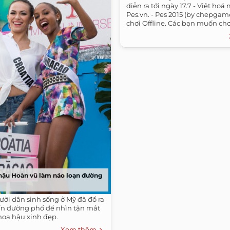
diễn ra tới ngày 17.7 - Việt hoá
Pes.vn. - Pes 2015 (by chepga
chơi Offline. Các bạn muốn chơi
 hậu Hoàn vũ làm náo loạn đường
ời dân sinh sống ở Mỹ đã đổ ra
ín đường phố để nhìn tận mắt
 hoa hậu xinh đẹp.
Xem thêm