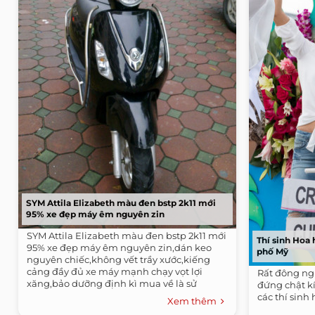
SYM Attila Elizabeth màu đen bstp 2k11 mới
95% xe đẹp máy êm nguyên zin
SYM Attila Elizabeth màu đen bstp 2k11 mới
Thí sinh Hoa
95% xe đẹp máy êm nguyên zin,dán keo
phố Mỹ
nguyên chiếc,không vết trầy xước,kiếng
cảng đầy đủ xe máy mạnh chạy vọt lợi
Rất đông ngư
xăng,bảo dưỡng định kì mua về là sử
đứng chật k
dụng...
các thí sinh
Xem thêm