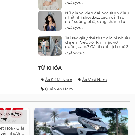
04/07/2025
Nữ giảng viên đại học sành điệu
nhất nhì showbiz, xách cả “lâu
đài” xuống phố, sang chảnh từ
giảng đường ra phố khó ai đọ lại
04/07/2025
Tại sao giày thể thao giờ bị nhiều
chị em “xếp xó” khi mặc với
quần jeans? Gái thanh lịch mê 3
kiểu này hơn hẳn
03/07/2025
TỪ KHÓA
Áo Sơ Mi Nam
Áo Vest Nam
Quần Áo Nam
x (Up 18/7) -
 tạp
iệt Hoá - Giải
huyển nhượng