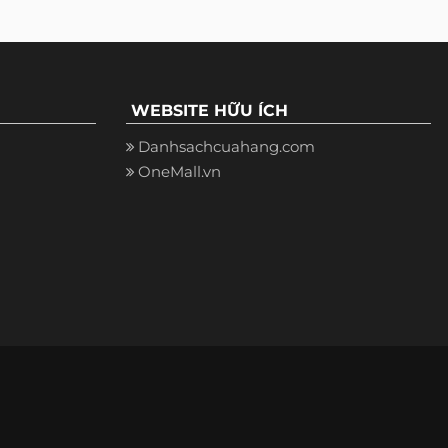
WEBSITE HỮU ÍCH
Danhsachcuahang.com
OneMall.vn