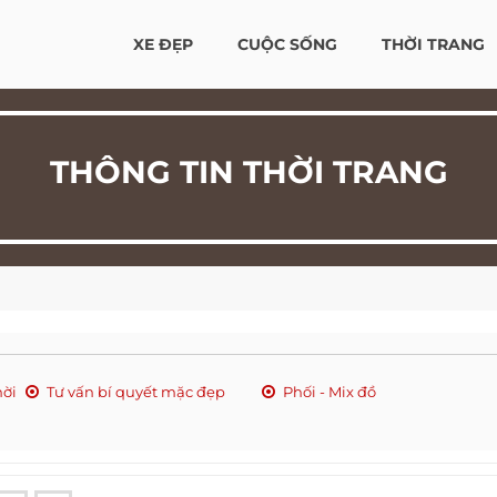
XE ĐẸP
CUỘC SỐNG
THỜI TRANG
THÔNG TIN THỜI TRANG
hời
Tư vấn bí quyết mặc đẹp
Phối - Mix đồ