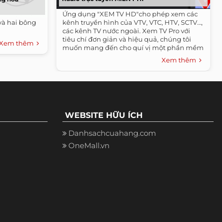
Ứng dụng "XEM TV HD"cho phép xem các
và hai bông
kênh truyền hình của VTV, VTC, HTV, SCTV…,
các kênh TV nước ngoài. Xem TV Pro với
tiêu chí đơn giản và hiệu quả, chúng tôi
Xem thêm
muốn mang đến cho quí vị một phần mềm
thuần...
Xem thêm
WEBSITE HỮU ÍCH
Danhsachcuahang.com
OneMall.vn