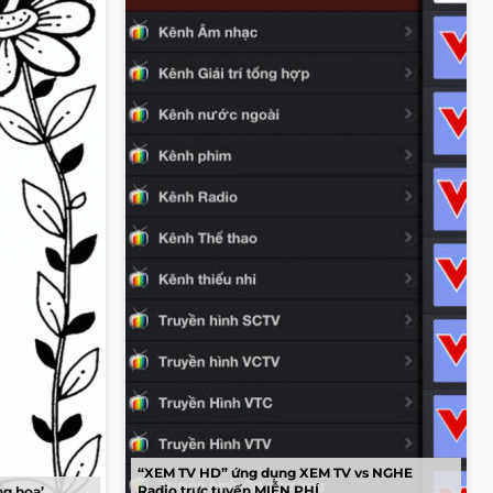
“XEM TV HD” ứng dụng XEM TV vs NGHE
Radio trực tuyến MIỄN PHÍ
ng hoa’