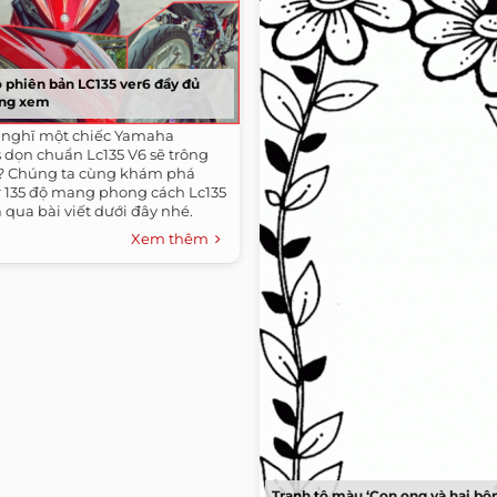
ộ phiên bản LC135 ver6 đầy đủ
từng xem
 nghĩ một chiếc Yamaha
5s dọn chuẩn Lc135 V6 sẽ trông
? Chúng ta cùng khám phá
r 135 độ mang phong cách Lc135
 qua bài viết dưới đây nhé.
Xem thêm
Tranh tô màu ‘Con ong và hai bô