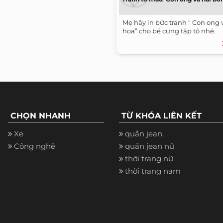
Mẹ hãy in bức tranh " Con ong 
hoa” cho bé cưng tập tô nhé.
CHỌN NHANH
TỪ KHÓA LIÊN KẾT
Xe
quần jean
Công nghệ
quần jean nữ
thời trang nữ
thời trang nam