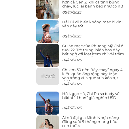
hơn cả Gen Z, khi cá tính bùng
cháy, lúc lại bánh bèo như cô nữ
chính ngôn tình
05/07/2025
Hải Tú đi biển không mặc bikini
vẫn gây sốt
05/07/2025
Gu ăn mặc của Phương Mỹ Chi ở
tuổi 22: Trẻ trung, biến hóa đầy
bất ngờ với loạt item chỉ vài trăm
nghìn đã mua được
04/07/2025
Chị em 30 nên “tẩy chay” ngay 4
kiểu quần ống rộng này: Mặc
vào trông vừa quê vừa kéo tụt
chiều cao
04/07/2025
Hồ Ngọc Hà, Chi Pu so body với
bikini “tí hon” giá nghìn USD
04/07/2025
Ái nữ đại gia Minh Nhựa năng
động suốt 9 tháng mang bầu
con thứ 4