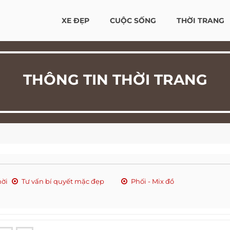
XE ĐẸP
CUỘC SỐNG
THỜI TRANG
THÔNG TIN THỜI TRANG
hời
Tư vấn bí quyết mặc đẹp
Phối - Mix đồ