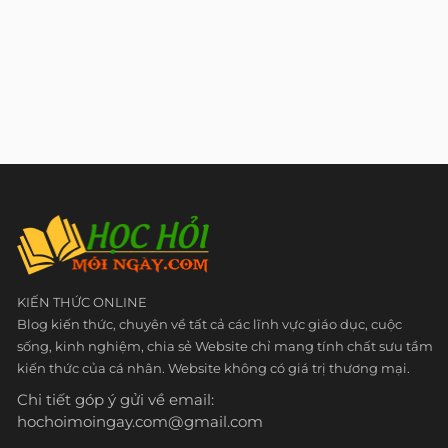
KIẾN THỨC ONLINE
Blog kiến thức, chuyên về tất cả các lĩnh vực giáo dục, cuộc
sống, kinh nghiệm, chia sẻ Website chỉ mang tính chất sưu tầm
kiến thức của cá nhân. Website không có giá trị thương mại.
Chi tiết góp ý gửi về email:
hochoimoingay.com@gmail.com