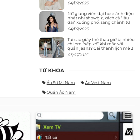
04/07/2025
Nữ giảng viên đại học sành điệu
nhất nhì showbiz, xách cả “lâu
đài” xuống phố, sang chảnh từ
giảng đường ra phố khó ai đọ lại
04/07/2025
Tại sao giày thể thao giờ bị nhiều
chị em “xếp xó” khi mặc với
quần jeans? Gái thanh lịch mê 3
kiểu này hơn hẳn
03/07/2025
TỪ KHÓA
Áo Sơ Mi Nam
Áo Vest Nam
Quần Áo Nam