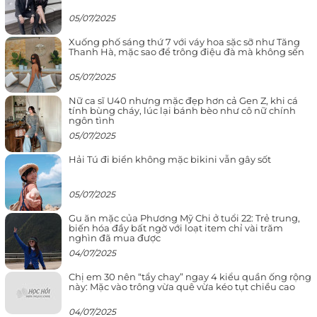
05/07/2025
Xuống phố sáng thứ 7 với váy hoa sặc sỡ như Tăng
Thanh Hà, mặc sao để trông điệu đà mà không sến
05/07/2025
Nữ ca sĩ U40 nhưng mặc đẹp hơn cả Gen Z, khi cá
tính bùng cháy, lúc lại bánh bèo như cô nữ chính
ngôn tình
05/07/2025
Hải Tú đi biển không mặc bikini vẫn gây sốt
05/07/2025
Gu ăn mặc của Phương Mỹ Chi ở tuổi 22: Trẻ trung,
biến hóa đầy bất ngờ với loạt item chỉ vài trăm
nghìn đã mua được
04/07/2025
Chị em 30 nên “tẩy chay” ngay 4 kiểu quần ống rộng
này: Mặc vào trông vừa quê vừa kéo tụt chiều cao
04/07/2025