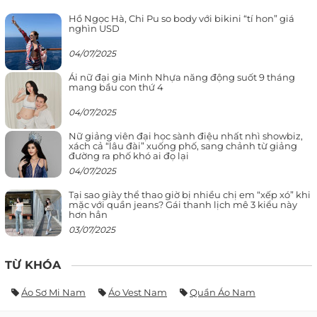
Hồ Ngọc Hà, Chi Pu so body với bikini “tí hon” giá
nghìn USD
04/07/2025
Ái nữ đại gia Minh Nhựa năng động suốt 9 tháng
mang bầu con thứ 4
04/07/2025
Nữ giảng viên đại học sành điệu nhất nhì showbiz,
xách cả “lâu đài” xuống phố, sang chảnh từ giảng
đường ra phố khó ai đọ lại
04/07/2025
Tại sao giày thể thao giờ bị nhiều chị em “xếp xó” khi
mặc với quần jeans? Gái thanh lịch mê 3 kiểu này
hơn hẳn
03/07/2025
TỪ KHÓA
Áo Sơ Mi Nam
Áo Vest Nam
Quần Áo Nam