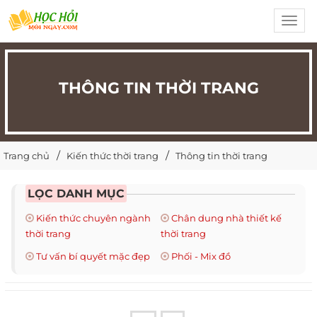
Toggl
navig
THÔNG TIN THỜI TRANG
Trang chủ
Kiến thức thời trang
Thông tin thời trang
LỌC DANH MỤC
Kiến thức chuyên ngành
Chân dung nhà thiết kế
thời trang
thời trang
Tư vấn bí quyết mặc đẹp
Phối - Mix đồ