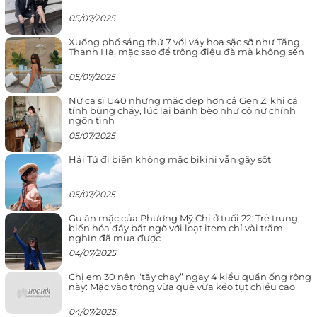
05/07/2025
Xuống phố sáng thứ 7 với váy hoa sặc sỡ như Tăng
Thanh Hà, mặc sao để trông điệu đà mà không sến
05/07/2025
Nữ ca sĩ U40 nhưng mặc đẹp hơn cả Gen Z, khi cá
tính bùng cháy, lúc lại bánh bèo như cô nữ chính
ngôn tình
05/07/2025
Hải Tú đi biển không mặc bikini vẫn gây sốt
05/07/2025
Gu ăn mặc của Phương Mỹ Chi ở tuổi 22: Trẻ trung,
biến hóa đầy bất ngờ với loạt item chỉ vài trăm
nghìn đã mua được
04/07/2025
Chị em 30 nên “tẩy chay” ngay 4 kiểu quần ống rộng
này: Mặc vào trông vừa quê vừa kéo tụt chiều cao
04/07/2025