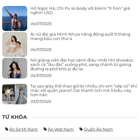
Hồ Ngọc Hà, Chi Pu so body với bikini “tí hon” giá
nghìn USD
04/07/2025
Ái nữ đại gia Minh Nhựa năng động suốt 9 tháng
mang bầu con thứ 4
04/07/2025
Nữ giảng viên đại học sành điệu nhất nhì showbiz,
xách cả “lâu đài” xuống phố, sang chảnh từ giảng
đường ra phố khó ai đọ lại
04/07/2025
Tại sao giày thể thao giờ bị nhiều chị em “xếp xó” khi
mặc với quần jeans? Gái thanh lịch mê 3 kiểu này
hơn hẳn
03/07/2025
TỪ KHÓA
Áo Sơ Mi Nam
Áo Vest Nam
Quần Áo Nam