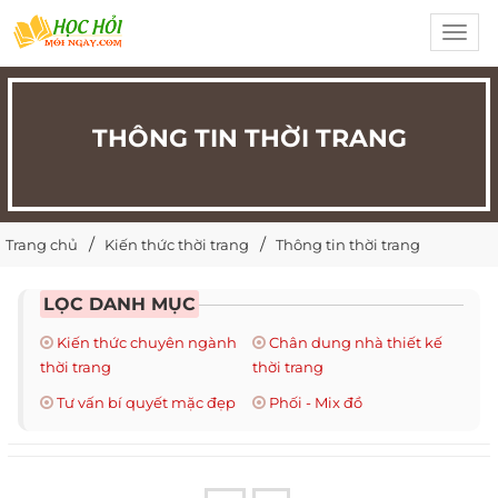
Toggl
navig
THÔNG TIN THỜI TRANG
Trang chủ
Kiến thức thời trang
Thông tin thời trang
LỌC DANH MỤC
Kiến thức chuyên ngành
Chân dung nhà thiết kế
thời trang
thời trang
Tư vấn bí quyết mặc đẹp
Phối - Mix đồ