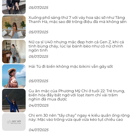
05/07/2025
Xuống phố sáng thứ 7 với váy hoa sặc sỡ như Tăng
Thanh Hà, mặc sao để trông điệu đà mà không sến
05/07/2025
Nữ ca sĩ U40 nhưng mặc đẹp hơn cả Gen Z, khi cá
tính bùng cháy, lúc lại bánh bèo như cô nữ chính
ngôn tình
05/07/2025
Hải Tú đi biển không mặc bikini vẫn gây sốt
05/07/2025
Gu ăn mặc của Phương Mỹ Chi ở tuổi 22: Trẻ trung,
biến hóa đầy bất ngờ với loạt item chỉ vài trăm
nghìn đã mua được
04/07/2025
Chị em 30 nên “tẩy chay” ngay 4 kiểu quần ống rộng
này: Mặc vào trông vừa quê vừa kéo tụt chiều cao
04/07/2025