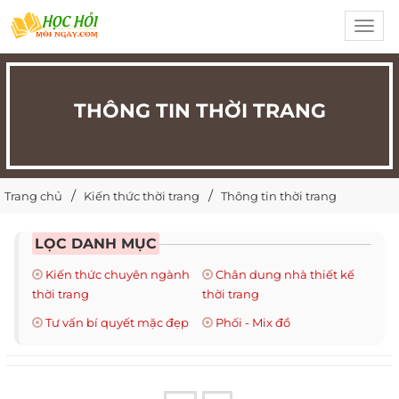
Toggl
navig
THÔNG TIN THỜI TRANG
Trang chủ
Kiến thức thời trang
Thông tin thời trang
LỌC DANH MỤC
Kiến thức chuyên ngành
Chân dung nhà thiết kế
thời trang
thời trang
Tư vấn bí quyết mặc đẹp
Phối - Mix đồ