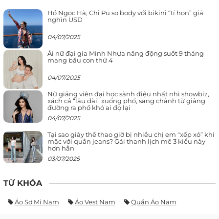
Hồ Ngọc Hà, Chi Pu so body với bikini “tí hon” giá
nghìn USD
04/07/2025
Ái nữ đại gia Minh Nhựa năng động suốt 9 tháng
mang bầu con thứ 4
04/07/2025
Nữ giảng viên đại học sành điệu nhất nhì showbiz,
xách cả “lâu đài” xuống phố, sang chảnh từ giảng
đường ra phố khó ai đọ lại
04/07/2025
Tại sao giày thể thao giờ bị nhiều chị em “xếp xó” khi
mặc với quần jeans? Gái thanh lịch mê 3 kiểu này
hơn hẳn
03/07/2025
TỪ KHÓA
Áo Sơ Mi Nam
Áo Vest Nam
Quần Áo Nam