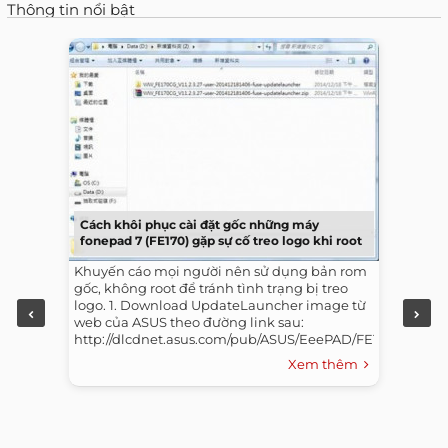
Thông tin nổi bật
Cách khôi phục cài đặt gốc những máy
fonepad 7 (FE170) gặp sự cố treo logo khi root
Khuyến cáo mọi người nên sử dụng bản rom
gốc, không root để tránh tình trạng bị treo
logo. 1. Download UpdateLauncher image từ
web của ASUS theo đường link sau:
http://dlcdnet.asus.com/pub/ASUS/EeePAD/FE170CG/UL-
K012-WW-11.2.3.27-user.zip...
Xem thêm