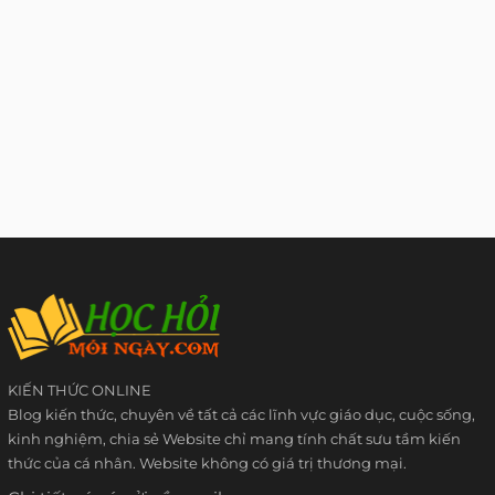
KIẾN THỨC ONLINE
Blog kiến thức, chuyên về tất cả các lĩnh vực giáo dục, cuộc sống,
kinh nghiệm, chia sẻ Website chỉ mang tính chất sưu tầm kiến
thức của cá nhân. Website không có giá trị thương mại.