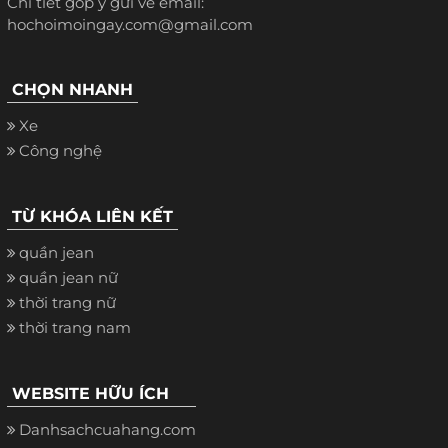
Chi tiết góp ý gửi về email:
hochoimoingay.com@gmail.com
CHỌN NHANH
Xe
Công nghệ
TỪ KHÓA LIÊN KẾT
quần jean
quần jean nữ
thời trang nữ
thời trang nam
WEBSITE HỮU ÍCH
Danhsachcuahang.com