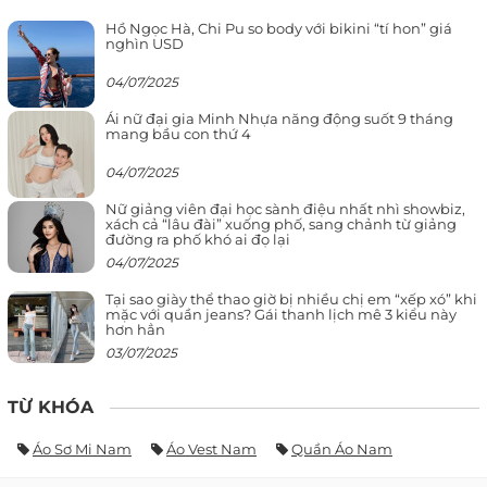
Hồ Ngọc Hà, Chi Pu so body với bikini “tí hon” giá
nghìn USD
04/07/2025
Ái nữ đại gia Minh Nhựa năng động suốt 9 tháng
mang bầu con thứ 4
04/07/2025
Nữ giảng viên đại học sành điệu nhất nhì showbiz,
xách cả “lâu đài” xuống phố, sang chảnh từ giảng
đường ra phố khó ai đọ lại
04/07/2025
Tại sao giày thể thao giờ bị nhiều chị em “xếp xó” khi
mặc với quần jeans? Gái thanh lịch mê 3 kiểu này
hơn hẳn
03/07/2025
TỪ KHÓA
Áo Sơ Mi Nam
Áo Vest Nam
Quần Áo Nam