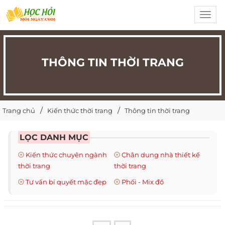
Toggl
navig
THÔNG TIN THỜI TRANG
Trang chủ
Kiến thức thời trang
Thông tin thời trang
LỌC DANH MỤC
Kiến thức chuyên ngành
Chân dung nhà thiết kế
thời trang
thời trang
Tư vấn bí quyết mặc đẹp
Phối - Mix đồ