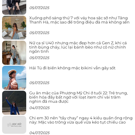
05/07/2025
Xuống phố sáng thứ 7 với váy hoa sặc sỡ như Tăng
Thanh Hà, mặc sao để trông điệu đà mà không sến
05/07/2025
Nữ ca sĩ U40 nhưng mặc đẹp hơn cả Gen Z, khi cá
tính bùng cháy, lúc lại bánh bèo như cô nữ chính
ngôn tình
05/07/2025
Hải Tú đi biển không mặc bikini vẫn gây sốt
05/07/2025
Gu ăn mặc của Phương Mỹ Chi ở tuổi 22: Trẻ trung,
biến hóa đầy bất ngờ với loạt item chỉ vài trăm
nghìn đã mua được
04/07/2025
Chị em 30 nên “tẩy chay” ngay 4 kiểu quần ống rộng
này: Mặc vào trông vừa quê vừa kéo tụt chiều cao
04/07/2025