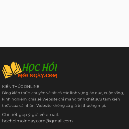
KIẾN THỨC ONLINE
Blog kiến thức, chuyên về tất cả các lĩnh vực giáo dục, cuộc sống,
kinh nghiệm, chia sẻ Website chỉ mang tính chất sưu tầm kiến
thức của cá nhân. Website không có giá trị thương mại.
Chi tiết góp ý gửi về email:
hochoimoingay.com@gmail.com