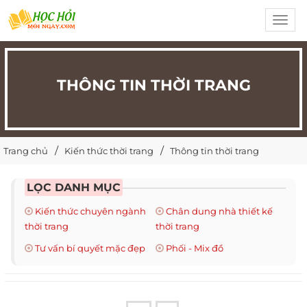
Toggl
navig
THÔNG TIN THỜI TRANG
Trang chủ
Kiến thức thời trang
Thông tin thời trang
LỌC DANH MỤC
Kiến thức chuyên ngành
Chân dung nhà thiết kế
thời trang
thời trang
Tư vấn bí quyết mặc đẹp
Phối - Mix đồ