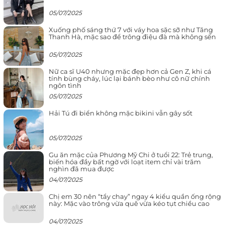
05/07/2025
Xuống phố sáng thứ 7 với váy hoa sặc sỡ như Tăng
Thanh Hà, mặc sao để trông điệu đà mà không sến
05/07/2025
Nữ ca sĩ U40 nhưng mặc đẹp hơn cả Gen Z, khi cá
tính bùng cháy, lúc lại bánh bèo như cô nữ chính
ngôn tình
05/07/2025
Hải Tú đi biển không mặc bikini vẫn gây sốt
05/07/2025
Gu ăn mặc của Phương Mỹ Chi ở tuổi 22: Trẻ trung,
biến hóa đầy bất ngờ với loạt item chỉ vài trăm
nghìn đã mua được
04/07/2025
Chị em 30 nên “tẩy chay” ngay 4 kiểu quần ống rộng
này: Mặc vào trông vừa quê vừa kéo tụt chiều cao
04/07/2025