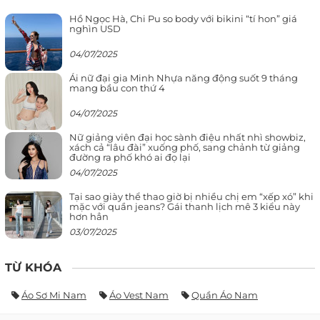
Hồ Ngọc Hà, Chi Pu so body với bikini “tí hon” giá
nghìn USD
04/07/2025
Ái nữ đại gia Minh Nhựa năng động suốt 9 tháng
mang bầu con thứ 4
04/07/2025
Nữ giảng viên đại học sành điệu nhất nhì showbiz,
xách cả “lâu đài” xuống phố, sang chảnh từ giảng
đường ra phố khó ai đọ lại
04/07/2025
Tại sao giày thể thao giờ bị nhiều chị em “xếp xó” khi
mặc với quần jeans? Gái thanh lịch mê 3 kiểu này
hơn hẳn
03/07/2025
TỪ KHÓA
Áo Sơ Mi Nam
Áo Vest Nam
Quần Áo Nam