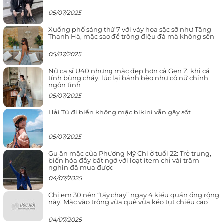
05/07/2025
Xuống phố sáng thứ 7 với váy hoa sặc sỡ như Tăng
Thanh Hà, mặc sao để trông điệu đà mà không sến
05/07/2025
Nữ ca sĩ U40 nhưng mặc đẹp hơn cả Gen Z, khi cá
tính bùng cháy, lúc lại bánh bèo như cô nữ chính
ngôn tình
05/07/2025
Hải Tú đi biển không mặc bikini vẫn gây sốt
05/07/2025
Gu ăn mặc của Phương Mỹ Chi ở tuổi 22: Trẻ trung,
biến hóa đầy bất ngờ với loạt item chỉ vài trăm
nghìn đã mua được
04/07/2025
Chị em 30 nên “tẩy chay” ngay 4 kiểu quần ống rộng
này: Mặc vào trông vừa quê vừa kéo tụt chiều cao
04/07/2025