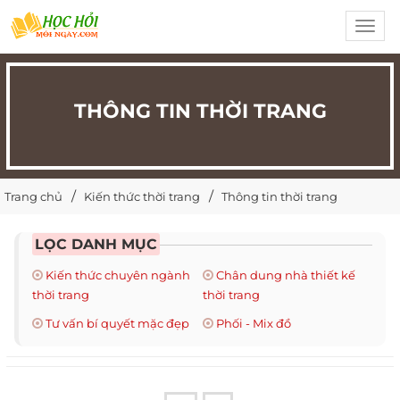
Toggl
navig
THÔNG TIN THỜI TRANG
Trang chủ
Kiến thức thời trang
Thông tin thời trang
LỌC DANH MỤC
Kiến thức chuyên ngành
Chân dung nhà thiết kế
thời trang
thời trang
Tư vấn bí quyết mặc đẹp
Phối - Mix đồ