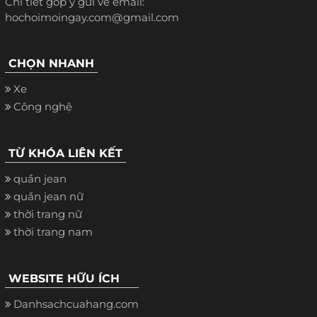
Chi tiết góp ý gửi về email:
hochoimoingay.com@gmail.com
CHỌN NHANH
Xe
Công nghệ
TỪ KHÓA LIÊN KẾT
quần jean
quần jean nữ
thời trang nữ
thời trang nam
WEBSITE HỮU ÍCH
Danhsachcuahang.com