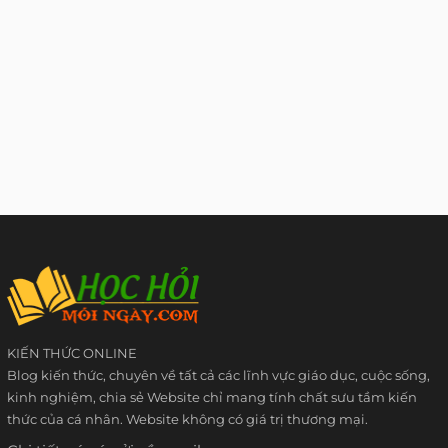
KIẾN THỨC ONLINE
Blog kiến thức, chuyên về tất cả các lĩnh vực giáo dục, cuộc sống,
kinh nghiệm, chia sẻ Website chỉ mang tính chất sưu tầm kiến
thức của cá nhân. Website không có giá trị thương mại.