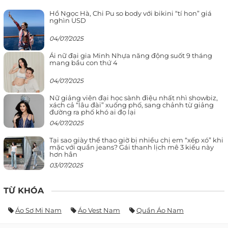
Hồ Ngọc Hà, Chi Pu so body với bikini “tí hon” giá
nghìn USD
04/07/2025
Ái nữ đại gia Minh Nhựa năng động suốt 9 tháng
mang bầu con thứ 4
04/07/2025
Nữ giảng viên đại học sành điệu nhất nhì showbiz,
xách cả “lâu đài” xuống phố, sang chảnh từ giảng
đường ra phố khó ai đọ lại
04/07/2025
Tại sao giày thể thao giờ bị nhiều chị em “xếp xó” khi
mặc với quần jeans? Gái thanh lịch mê 3 kiểu này
hơn hẳn
03/07/2025
TỪ KHÓA
Áo Sơ Mi Nam
Áo Vest Nam
Quần Áo Nam