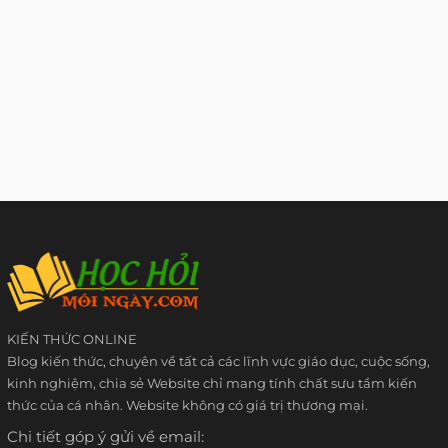
KIẾN THỨC ONLINE
Blog kiến thức, chuyên về tất cả các lĩnh vực giáo dục, cuộc sống,
kinh nghiệm, chia sẻ Website chỉ mang tính chất sưu tầm kiến
thức của cá nhân. Website không có giá trị thương mại.
Chi tiết góp ý gửi về email: