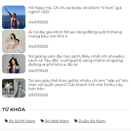
Hồ Ngọc Hà, Chi Pu so body với bikini “tí hon” giá
nghìn USD
04/07/2025
Ái nữ đại gia Minh Nhựa năng động suốt 9 tháng
mang bầu con thứ 4
04/07/2025
Nữ giảng viên đại học sành điệu nhất nhì showbiz,
xách cả “lâu đài” xuống phố, sang chảnh từ giảng
đường ra phố khó ai đọ lại
04/07/2025
Tại sao giày thể thao giờ bị nhiều chị em “xếp xó” khi
mặc với quần jeans? Gái thanh lịch mê 3 kiểu này
hơn hẳn
03/07/2025
TỪ KHÓA
Áo Sơ Mi Nam
Áo Vest Nam
Quần Áo Nam