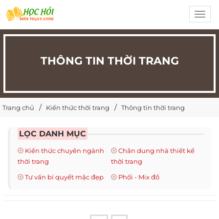
Toggl
navig
THÔNG TIN THỜI TRANG
Trang chủ
Kiến thức thời trang
Thông tin thời trang
LỌC DANH MỤC
Kiến thức chuyên ngành
Chân dung nhà thiết kế
thời trang
thời trang
Tư vấn bí quyết mặc đẹp
Phối - Mix đồ