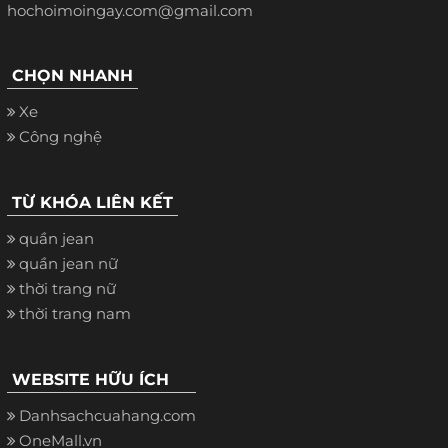
hochoimoingay.com@gmail.com
CHỌN NHANH
Xe
Công nghệ
TỪ KHÓA LIÊN KẾT
quần jean
quần jean nữ
thời trang nữ
thời trang nam
WEBSITE HỮU ÍCH
Danhsachcuahang.com
OneMall.vn