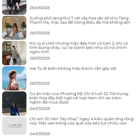
05/07/2025
Xuống phố sáng thứ 7 với váy hoa sặc sỡ như Tăng
Thanh Hà, mặc sao để trông điệu đà mà không sến
05/07/2025
Nữ ca sĩ U40 nhưng mặc đẹp hơn cả Gen Z, khi cá
tính bùng cháy, lúc lại bánh bèo như cô nữ chính
ngôn tình
05/07/2025
Hải Tú đi biển không mặc bikini vẫn gây sốt
05/07/2025
Gu ăn mặc của Phương Mỹ Chi ở tuổi 22: Trẻ trung,
biến hóa đầy bất ngờ với loạt item chỉ vài trăm
nghìn đã mua được
04/07/2025
Chị em 30 nên “tẩy chay” ngay 4 kiểu quần ống rộng
này: Mặc vào trông vừa quê vừa kéo tụt chiều cao
04/07/2025