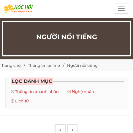
Toggl
navig
NGƯỜI NỔI TIẾNG
Trang chủ
Thông tin online
Người nổi tiếng
LỌC DANH MỤC
Thông tin doanh nhân
Nghệ nhân
Lịch sử
«
‹