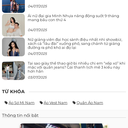
04/07/2025
Ái nữ đại gia Minh Nhựa năng động suốt 9 tháng
mang bầu con thứ 4
04/07/2025
Nữ giảng viên đại học sành điệu nhất nhì showbiz,
xách cả “lâu đài” xuống phố, sang chảnh từ giảng
đường ra phố khó ai đọ lại
04/07/2025
Tại sao giày thể thao giờ bị nhiều chị em “xếp xó” khi
mặc với quần jeans? Gái thanh lịch mê 3 kiểu này
hơn hẳn
03/07/2025
TỪ KHÓA
Áo Sơ Mi Nam
Áo Vest Nam
Quần Áo Nam
Thông tin nổi bật