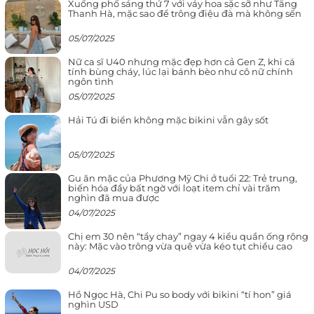
Xuống phố sáng thứ 7 với váy hoa sặc sỡ như Tăng
Thanh Hà, mặc sao để trông điệu đà mà không sến
05/07/2025
Nữ ca sĩ U40 nhưng mặc đẹp hơn cả Gen Z, khi cá
tính bùng cháy, lúc lại bánh bèo như cô nữ chính
ngôn tình
05/07/2025
Hải Tú đi biển không mặc bikini vẫn gây sốt
05/07/2025
Gu ăn mặc của Phương Mỹ Chi ở tuổi 22: Trẻ trung,
biến hóa đầy bất ngờ với loạt item chỉ vài trăm
nghìn đã mua được
04/07/2025
Chị em 30 nên “tẩy chay” ngay 4 kiểu quần ống rộng
này: Mặc vào trông vừa quê vừa kéo tụt chiều cao
04/07/2025
Hồ Ngọc Hà, Chi Pu so body với bikini “tí hon” giá
nghìn USD