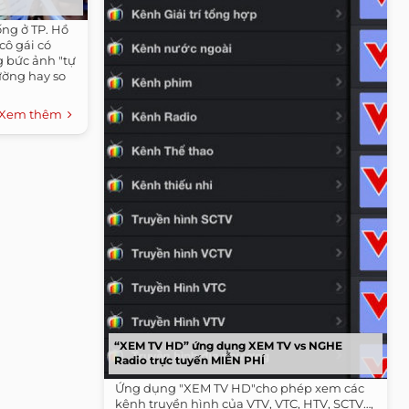
ống ở TP. Hồ
cô gái có
 bức ảnh "tự
ường hay so
Xem thêm
“XEM TV HD” ứng dụng XEM TV vs NGHE
Radio trực tuyến MIỄN PHÍ
Ứng dụng "XEM TV HD"cho phép xem các
kênh truyền hình của VTV, VTC, HTV, SCTV…,