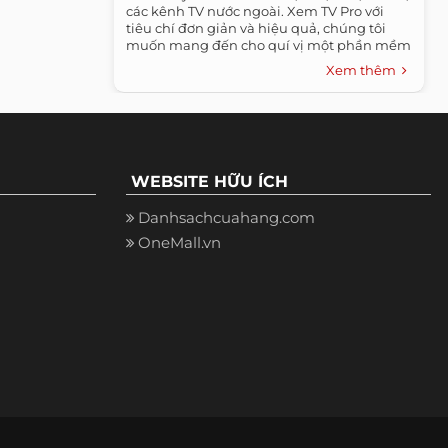
các kênh TV nước ngoài. Xem TV Pro với
tiêu chí đơn giản và hiệu quả, chúng tôi
muốn mang đến cho quí vị một phần mềm
thuần...
Xem thêm
WEBSITE HỮU ÍCH
Danhsachcuahang.com
OneMall.vn