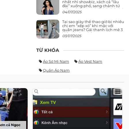
nhất nhì showbiz, xách cả “lâu
đài” xuống phố, sang chảnh từ
giảng đường ra phố khó ai đọ lại
04/07/2025
Tại sao giày thể thao giờ bị nhiều
chị em “xếp xó” khi mặc với
quần jeans? Gái thanh lịch mê 3
kiểu này hơn hẳn
03/07/2025
TỪ KHÓA
Áo Sơ Mi Nam
Áo Vest Nam
Quần Áo Nam
 hơn cả Ngọc