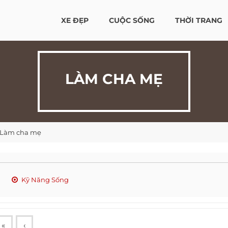
XE ĐẸP
CUỘC SỐNG
THỜI TRANG
LÀM CHA MẸ
Làm cha mẹ
Kỹ Năng Sống
«
‹