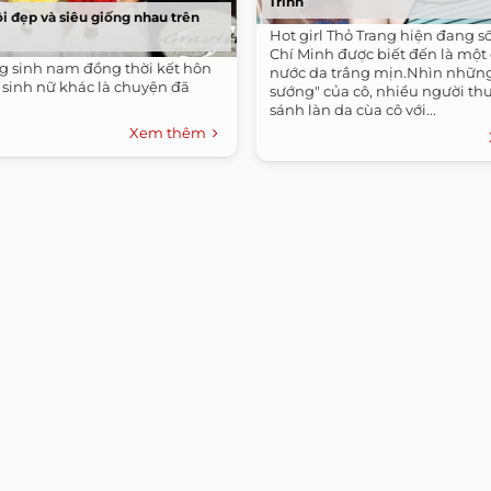
Trinh
i đẹp và siêu giống nhau trên
Hot girl Thỏ Trang hiện đang s
Chí Minh được biết đến là một 
ng sinh nam đồng thời kết hôn
nước da trắng mịn.Nhìn những
 sinh nữ khác là chuyện đã
sướng" của cô, nhiều người th
sánh làn da cùa cô với...
Xem thêm