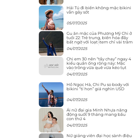
Hải Tú đi biển không mặc bikini
vẫn gây sốt
05/07/2025
Gu ăn mặc của Phương Mỹ Chi ở
tuổi 22: Trẻ trung, biến hóa đầy
bất ngờ với loạt item chỉ vài trăm
nghìn đã mua được
04/07/2025
Chị em 30 nên “tẩy chay” ngay 4
kiểu quần ống rộng này: Mặc
vào trông vừa quê vừa kéo tụt
chiều cao
04/07/2025
Hồ Ngọc Hà, Chi Pu so body với
bikini “tí hon” giá nghìn USD
04/07/2025
Ái nữ đại gia Minh Nhựa năng
động suốt 9 tháng mang bầu
con thứ 4
04/07/2025
Nữ giảng viên đại học sành điệu