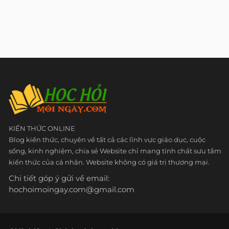
KIẾN THỨC ONLINE
Blog kiến thức, chuyên về tất cả các lĩnh vực giáo dục, cuộc
sống, kinh nghiệm, chia sẻ Website chỉ mang tính chất sưu tầm
kiến thức của cá nhân. Website không có giá trị thương mại.
Chi tiết góp ý gửi về email:
hochoimoingay.com@gmail.com