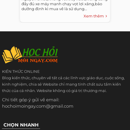
đầy đủ xe máy mạnh chạy vọt lợi xăng,bảo
dưỡng định kì mua về là sử dụng...
Xem thêm
KIẾN THỨC ONLINE
Blog kiến thức, chuyên về tất cả các lĩnh vực giáo dục, cuộc sống,
kinh nghiệm, chia sẻ Website chỉ mang tính chất sưu tầm kiến
thức của cá nhân. Website không có giá trị thương mại.
Chi tiết góp ý gửi về email:
hochoimoingay.com@gmail.com
CHỌN NHANH