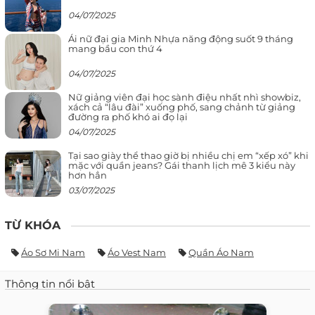
04/07/2025
Ái nữ đại gia Minh Nhựa năng động suốt 9 tháng
mang bầu con thứ 4
04/07/2025
Nữ giảng viên đại học sành điệu nhất nhì showbiz,
xách cả “lâu đài” xuống phố, sang chảnh từ giảng
đường ra phố khó ai đọ lại
04/07/2025
Tại sao giày thể thao giờ bị nhiều chị em “xếp xó” khi
mặc với quần jeans? Gái thanh lịch mê 3 kiểu này
hơn hẳn
03/07/2025
TỪ KHÓA
Áo Sơ Mi Nam
Áo Vest Nam
Quần Áo Nam
Thông tin nổi bật