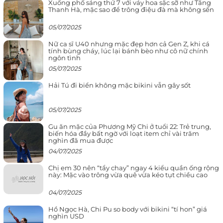
Xuống phố sáng thứ 7 với váy hoa sặc sỡ như Tăng
Thanh Hà, mặc sao để trông điệu đà mà không sến
05/07/2025
Nữ ca sĩ U40 nhưng mặc đẹp hơn cả Gen Z, khi cá
tính bùng cháy, lúc lại bánh bèo như cô nữ chính
ngôn tình
05/07/2025
Hải Tú đi biển không mặc bikini vẫn gây sốt
05/07/2025
Gu ăn mặc của Phương Mỹ Chi ở tuổi 22: Trẻ trung,
biến hóa đầy bất ngờ với loạt item chỉ vài trăm
nghìn đã mua được
04/07/2025
Chị em 30 nên “tẩy chay” ngay 4 kiểu quần ống rộng
này: Mặc vào trông vừa quê vừa kéo tụt chiều cao
04/07/2025
Hồ Ngọc Hà, Chi Pu so body với bikini “tí hon” giá
nghìn USD