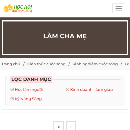
Toggl
navig
LÀM CHA MẸ
Trang chủ
Kiến thức cuộc sống
Kinh nghiệm cuộc sống
Là
LỌC DANH MỤC
Học làm người
Kinh doanh - làm giàu
Kỹ Năng Sống
«
‹