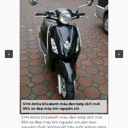
SYM Attila Elizabeth màu đen bstp 2k11 mới
95% xe đẹp máy êm nguyên zin
SYM Attila Elizabeth màu đen bstp 2k11 mới
95% xe đẹp máy êm nguyên zin,dán keo
nguyên chiếc,không vết trầy xước,kiếng cảng