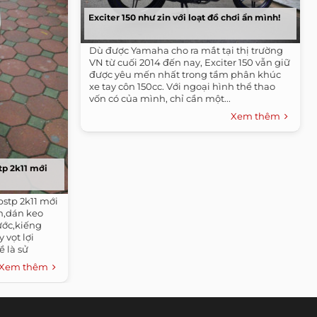
Exciter 150 như zin với loạt đồ chơi ẩn mình!
Dù được Yamaha cho ra mắt tại thị trường
VN từ cuối 2014 đến nay, Exciter 150 vẫn giữ
được yêu mến nhất trong tầm phân khúc
xe tay côn 150cc. Với ngoại hình thể thao
vốn có của mình, chỉ cần một...
Xem thêm
tp 2k11 mới
bstp 2k11 mới
n,dán keo
ước,kiếng
vọt lợi
 là sử
Xem thêm