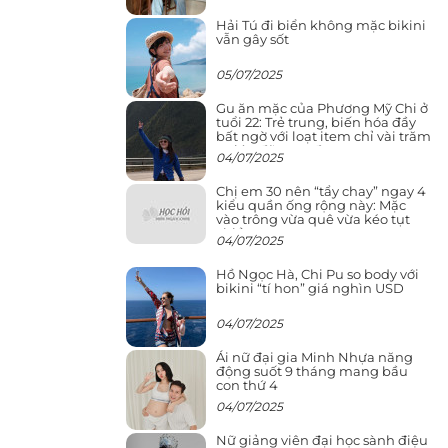
Hải Tú đi biển không mặc bikini
vẫn gây sốt
05/07/2025
Gu ăn mặc của Phương Mỹ Chi ở
tuổi 22: Trẻ trung, biến hóa đầy
bất ngờ với loạt item chỉ vài trăm
nghìn đã mua được
04/07/2025
Chị em 30 nên “tẩy chay” ngay 4
kiểu quần ống rộng này: Mặc
vào trông vừa quê vừa kéo tụt
chiều cao
04/07/2025
Hồ Ngọc Hà, Chi Pu so body với
bikini “tí hon” giá nghìn USD
04/07/2025
Ái nữ đại gia Minh Nhựa năng
động suốt 9 tháng mang bầu
con thứ 4
04/07/2025
Nữ giảng viên đại học sành điệu