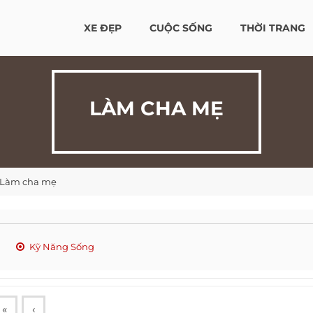
XE ĐẸP
CUỘC SỐNG
THỜI TRANG
LÀM CHA MẸ
Làm cha mẹ
Kỹ Năng Sống
«
‹