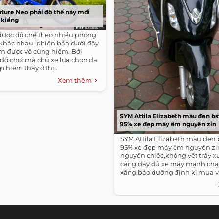
ture Neo phải độ thế này mới
e kiểng
được độ chế theo nhiều phong
 khác nhau, phiên bản dưới đây
m được vô cùng hiếm. Bởi
ồ chơi mà chủ xe lựa chọn đa
p hiếm thấy ở thị...
Xem thêm
SYM Attila Elizabeth màu đen bs
95% xe đẹp máy êm nguyên zin
SYM Attila Elizabeth màu đen 
95% xe đẹp máy êm nguyên zi
nguyên chiếc,không vết trầy x
cảng đầy đủ xe máy mạnh chạy 
xăng,bảo dưỡng định kì mua về
dụng...