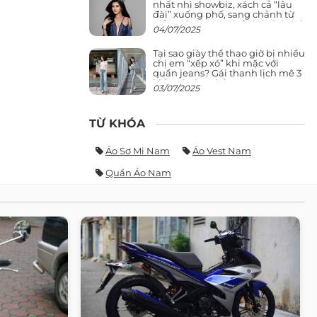
nhất nhì showbiz, xách cả “lâu
đài” xuống phố, sang chảnh từ
giảng đường ra phố khó ai đọ lại
04/07/2025
Tại sao giày thể thao giờ bị nhiều
chị em “xếp xó” khi mặc với
quần jeans? Gái thanh lịch mê 3
kiểu này hơn hẳn
03/07/2025
TỪ KHÓA
Áo Sơ Mi Nam
Áo Vest Nam
Quần Áo Nam