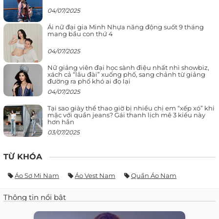
04/07/2025
Ái nữ đại gia Minh Nhựa năng động suốt 9 tháng
mang bầu con thứ 4
04/07/2025
Nữ giảng viên đại học sành điệu nhất nhì showbiz,
xách cả “lâu đài” xuống phố, sang chảnh từ giảng
đường ra phố khó ai đọ lại
04/07/2025
Tại sao giày thể thao giờ bị nhiều chị em “xếp xó” khi
mặc với quần jeans? Gái thanh lịch mê 3 kiểu này
hơn hẳn
03/07/2025
TỪ KHÓA
Áo Sơ Mi Nam
Áo Vest Nam
Quần Áo Nam
Thông tin nổi bật