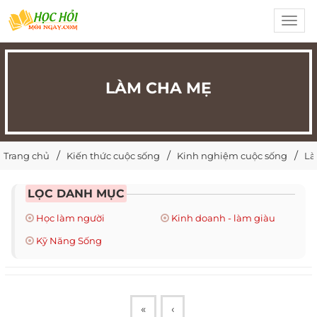
Toggl
navig
LÀM CHA MẸ
Trang chủ
Kiến thức cuộc sống
Kinh nghiệm cuộc sống
Là
LỌC DANH MỤC
Học làm người
Kinh doanh - làm giàu
Kỹ Năng Sống
«
‹