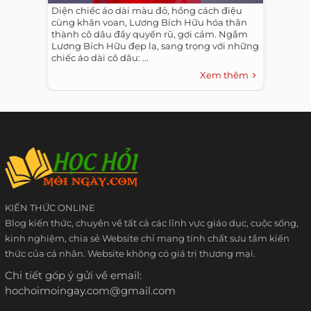
Diện chiếc áo dài màu đỏ, hồng cách điệu
cùng khăn voan, Lương Bích Hữu hóa thân
thành cô dâu đầy quyến rũ, gợi cảm. Ngắm
Lương Bích Hữu đẹp lạ, sang trọng với những
chiếc áo dài cô dâu: ...
Xem thêm
KIẾN THỨC ONLINE
Blog kiến thức, chuyên về tất cả các lĩnh vực giáo dục, cuộc sống,
kinh nghiệm, chia sẻ Website chỉ mang tính chất sưu tầm kiến
thức của cá nhân. Website không có giá trị thương mại.
Chi tiết góp ý gửi về email:
hochoimoingay.com@gmail.com