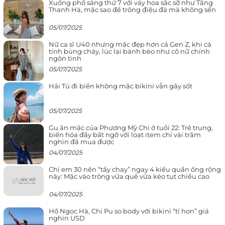
Xuống phố sáng thứ 7 với váy hoa sặc sỡ như Tăng
Thanh Hà, mặc sao để trông điệu đà mà không sến
05/07/2025
Nữ ca sĩ U40 nhưng mặc đẹp hơn cả Gen Z, khi cá
tính bùng cháy, lúc lại bánh bèo như cô nữ chính
ngôn tình
05/07/2025
Hải Tú đi biển không mặc bikini vẫn gây sốt
05/07/2025
Gu ăn mặc của Phương Mỹ Chi ở tuổi 22: Trẻ trung,
biến hóa đầy bất ngờ với loạt item chỉ vài trăm
nghìn đã mua được
04/07/2025
Chị em 30 nên “tẩy chay” ngay 4 kiểu quần ống rộng
này: Mặc vào trông vừa quê vừa kéo tụt chiều cao
04/07/2025
Hồ Ngọc Hà, Chi Pu so body với bikini “tí hon” giá
nghìn USD