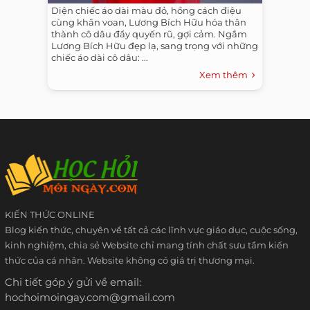
Diện chiếc áo dài màu đỏ, hồng cách điệu
cùng khăn voan, Lương Bích Hữu hóa thân
thành cô dâu đầy quyến rũ, gợi cảm. Ngắm
Lương Bích Hữu đẹp lạ, sang trọng với những
chiếc áo dài cô dâu: ...
Xem thêm
KIẾN THỨC ONLINE
Blog kiến thức, chuyên về tất cả các lĩnh vực giáo dục, cuộc sống,
kinh nghiệm, chia sẻ Website chỉ mang tính chất sưu tầm kiến
thức của cá nhân. Website không có giá trị thương mại.
Chi tiết góp ý gửi về email:
hochoimoingay.com@gmail.com