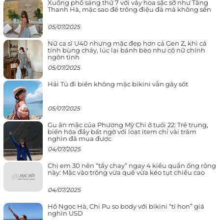
Xuống phố sáng thứ 7 với váy hoa sặc sỡ như Tăng
Thanh Hà, mặc sao để trông điệu đà mà không sến
05/07/2025
Nữ ca sĩ U40 nhưng mặc đẹp hơn cả Gen Z, khi cá
tính bùng cháy, lúc lại bánh bèo như cô nữ chính
ngôn tình
05/07/2025
Hải Tú đi biển không mặc bikini vẫn gây sốt
05/07/2025
Gu ăn mặc của Phương Mỹ Chi ở tuổi 22: Trẻ trung,
biến hóa đầy bất ngờ với loạt item chỉ vài trăm
nghìn đã mua được
04/07/2025
Chị em 30 nên “tẩy chay” ngay 4 kiểu quần ống rộng
này: Mặc vào trông vừa quê vừa kéo tụt chiều cao
04/07/2025
Hồ Ngọc Hà, Chi Pu so body với bikini “tí hon” giá
nghìn USD