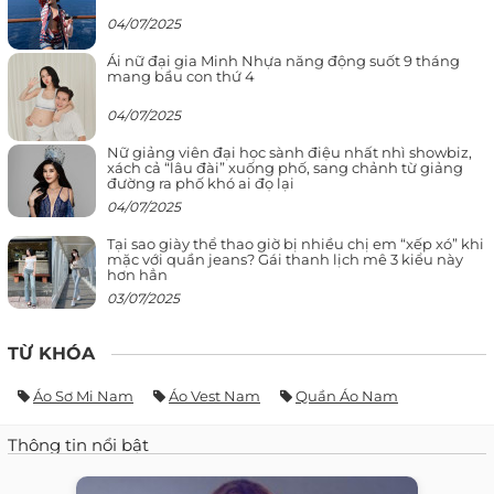
04/07/2025
Ái nữ đại gia Minh Nhựa năng động suốt 9 tháng
mang bầu con thứ 4
04/07/2025
Nữ giảng viên đại học sành điệu nhất nhì showbiz,
xách cả “lâu đài” xuống phố, sang chảnh từ giảng
đường ra phố khó ai đọ lại
04/07/2025
Tại sao giày thể thao giờ bị nhiều chị em “xếp xó” khi
mặc với quần jeans? Gái thanh lịch mê 3 kiểu này
hơn hẳn
03/07/2025
TỪ KHÓA
Áo Sơ Mi Nam
Áo Vest Nam
Quần Áo Nam
Thông tin nổi bật