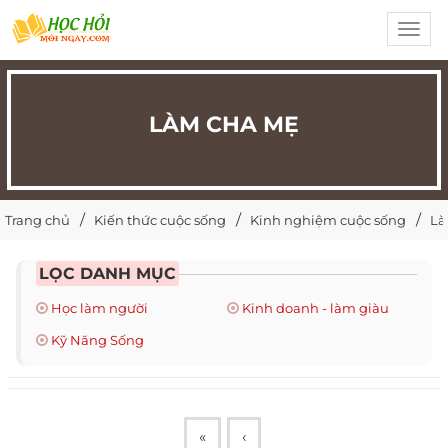
Toggl
navig
LÀM CHA MẸ
Trang chủ
Kiến thức cuộc sống
Kinh nghiệm cuộc sống
Là
LỌC DANH MỤC
Học làm người
Kinh doanh - làm giàu
Kỹ Năng Sống
«
‹