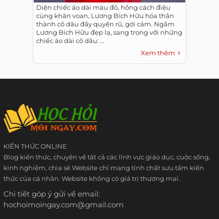
Diện chiếc áo dài màu đỏ, hồng cách điệu
cùng khăn voan, Lương Bích Hữu hóa thân
thành cô dâu đầy quyến rũ, gợi cảm. Ngắm
Lương Bích Hữu đẹp lạ, sang trọng với những
chiếc áo dài cô dâu: ...
Xem thêm
KIẾN THỨC ONLINE
Blog kiến thức, chuyên về tất cả các lĩnh vực giáo dục, cuộc sống,
kinh nghiệm, chia sẻ Website chỉ mang tính chất sưu tầm kiến
thức của cá nhân. Website không có giá trị thương mại.
Chi tiết góp ý gửi về email:
hochoimoingay.com@gmail.com