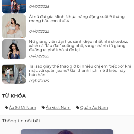
04/07/2025
Ái nữ đại gia Minh Nhựa năng động suốt 9 tháng
mang bầu con thứ 4
04/07/2025
Nữ giảng viên đại học sành điệu nhất nhì showbiz,
xách cả “lâu đài” xuống phố, sang chảnh từ giảng
đường ra phố khó ai đọ lại
04/07/2025
Tại sao giày thể thao giờ bị nhiều chị em “xếp xó” khi
mặc với quần jeans? Gái thanh lịch mê 3 kiểu này
hơn hẳn
03/07/2025
TỪ KHÓA
Áo Sơ Mi Nam
Áo Vest Nam
Quần Áo Nam
Thông tin nổi bật