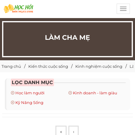
Toggl
navig
LÀM CHA MẸ
Trang chủ
Kiến thức cuộc sống
Kinh nghiệm cuộc sống
Là
LỌC DANH MỤC
Học làm người
Kinh doanh - làm giàu
Kỹ Năng Sống
«
‹