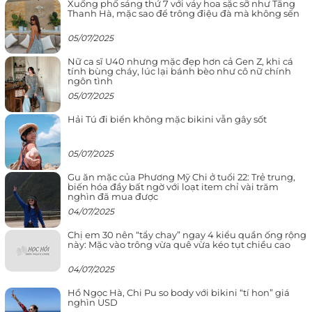
Xuống phố sáng thứ 7 với váy hoa sặc sỡ như Tăng
Thanh Hà, mặc sao để trông điệu đà mà không sến
05/07/2025
Nữ ca sĩ U40 nhưng mặc đẹp hơn cả Gen Z, khi cá
tính bùng cháy, lúc lại bánh bèo như cô nữ chính
ngôn tình
05/07/2025
Hải Tú đi biển không mặc bikini vẫn gây sốt
05/07/2025
Gu ăn mặc của Phương Mỹ Chi ở tuổi 22: Trẻ trung,
biến hóa đầy bất ngờ với loạt item chỉ vài trăm
nghìn đã mua được
04/07/2025
Chị em 30 nên “tẩy chay” ngay 4 kiểu quần ống rộng
này: Mặc vào trông vừa quê vừa kéo tụt chiều cao
04/07/2025
Hồ Ngọc Hà, Chi Pu so body với bikini “tí hon” giá
nghìn USD