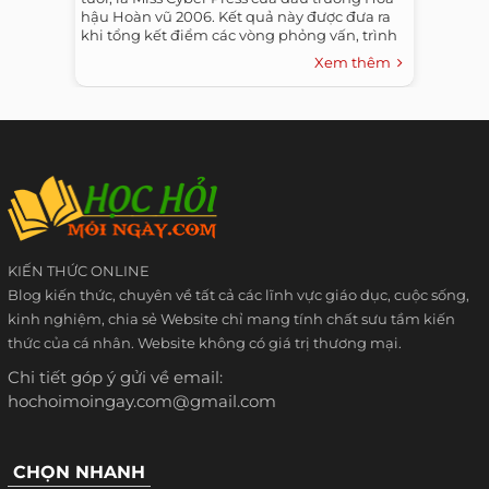
hậu Hoàn vũ 2006. Kết quả này được đưa ra
khi tổng kết điểm các vòng phỏng vấn, trình
diễn áo tắm và trang phục dạ hội.
Xem thêm
KIẾN THỨC ONLINE
Blog kiến thức, chuyên về tất cả các lĩnh vực giáo dục, cuộc sống,
kinh nghiệm, chia sẻ Website chỉ mang tính chất sưu tầm kiến
thức của cá nhân. Website không có giá trị thương mại.
Chi tiết góp ý gửi về email:
hochoimoingay.com@gmail.com
CHỌN NHANH