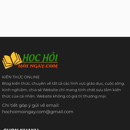
KIẾN THỨC ONLINE
Blog kiến thức, chuyên về tất cả các lĩnh vực giáo dục, cuộc sống,
kinh nghiệm, chia sẻ Website chỉ mang tính chất sưu tầm kiến
thức của cá nhân. Website không có giá trị thương mại.
Chi tiết góp ý gửi về email:
hochoimoingay.com@gmail.com