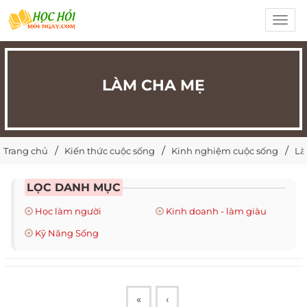
Toggl
navig
LÀM CHA MẸ
Trang chủ
Kiến thức cuộc sống
Kinh nghiệm cuộc sống
Là
LỌC DANH MỤC
Học làm người
Kinh doanh - làm giàu
Kỹ Năng Sống
«
‹