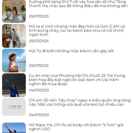
Xuống phố sáng thứ 7 với váy hoa sặc sỡ như Tăng
Thanh Hà, mặc sao để trông điệu đà mà không sến
05/07/2025
Nữ ca sĩ U40 nhưng mặc đẹp hơn cả Gen Z, khi cá
tính bùng cháy, lúc lại bánh bèo như cô nữ chính
ngôn tình
05/07/2025
Hải Tú đi biển không mặc bikini vẫn gây sốt
05/07/2025
Gu ăn mặc của Phương Mỹ Chi ở tuổi 22: Trẻ trung,
biến hóa đầy bất ngờ với loạt item chỉ vài trăm
nghìn đã mua được
04/07/2025
Chị em 30 nên “tẩy chay” ngay 4 kiểu quần ống rộng
này: Mặc vào trông vừa quê vừa kéo tụt chiều cao
04/07/2025
Hồ Ngọc Hà, Chi Pu so body với bikini “tí hon” giá
nghìn USD