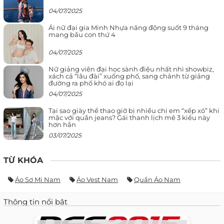
04/07/2025
Ái nữ đại gia Minh Nhựa năng động suốt 9 tháng
mang bầu con thứ 4
04/07/2025
Nữ giảng viên đại học sành điệu nhất nhì showbiz,
xách cả “lâu đài” xuống phố, sang chảnh từ giảng
đường ra phố khó ai đọ lại
04/07/2025
Tại sao giày thể thao giờ bị nhiều chị em “xếp xó” khi
mặc với quần jeans? Gái thanh lịch mê 3 kiểu này
hơn hẳn
03/07/2025
TỪ KHÓA
Áo Sơ Mi Nam
Áo Vest Nam
Quần Áo Nam
Thông tin nổi bật