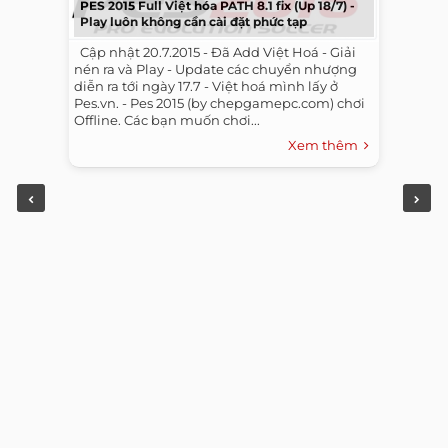
PES 2015 Full Việt hóa PATH 8.1 fix (Up 18/7) -
Play luôn không cần cài đặt phức tạp
​ ​ Cập nhật 20.7.2015 - Đã Add Việt Hoá - Giải
nén ra và Play - Update các chuyển nhượng
diễn ra tới ngày 17.7 - Việt hoá mình lấy ở
Pes.vn. - Pes 2015 (by chepgamepc.com) chơi
Offline. Các bạn muốn chơi...
Xem thêm