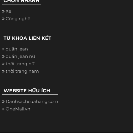
CHỌN NHANH
Xe
Công nghệ
TỪ KHÓA LIÊN KẾT
quần jean
quần jean nữ
thời trang nữ
thời trang nam
WEBSITE HỮU ÍCH
Danhsachcuahang.com
OneMall.vn