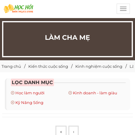
Toggl
navig
LÀM CHA MẸ
Trang chủ
Kiến thức cuộc sống
Kinh nghiệm cuộc sống
Là
LỌC DANH MỤC
Học làm người
Kinh doanh - làm giàu
Kỹ Năng Sống
«
‹