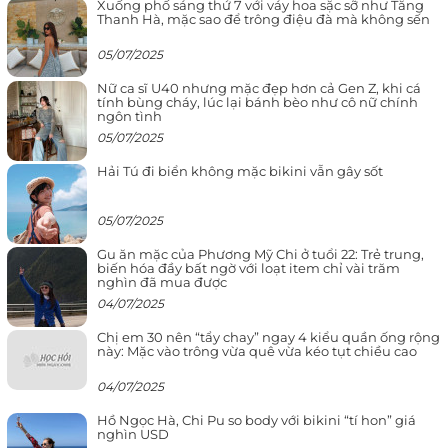
Xuống phố sáng thứ 7 với váy hoa sặc sỡ như Tăng
Thanh Hà, mặc sao để trông điệu đà mà không sến
05/07/2025
Nữ ca sĩ U40 nhưng mặc đẹp hơn cả Gen Z, khi cá
tính bùng cháy, lúc lại bánh bèo như cô nữ chính
ngôn tình
05/07/2025
Hải Tú đi biển không mặc bikini vẫn gây sốt
05/07/2025
Gu ăn mặc của Phương Mỹ Chi ở tuổi 22: Trẻ trung,
biến hóa đầy bất ngờ với loạt item chỉ vài trăm
nghìn đã mua được
04/07/2025
Chị em 30 nên “tẩy chay” ngay 4 kiểu quần ống rộng
này: Mặc vào trông vừa quê vừa kéo tụt chiều cao
04/07/2025
Hồ Ngọc Hà, Chi Pu so body với bikini “tí hon” giá
nghìn USD