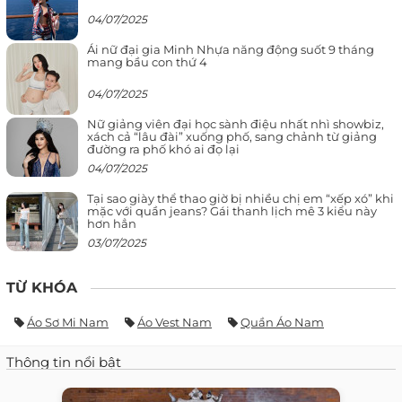
04/07/2025
Ái nữ đại gia Minh Nhựa năng động suốt 9 tháng
mang bầu con thứ 4
04/07/2025
Nữ giảng viên đại học sành điệu nhất nhì showbiz,
xách cả “lâu đài” xuống phố, sang chảnh từ giảng
đường ra phố khó ai đọ lại
04/07/2025
Tại sao giày thể thao giờ bị nhiều chị em “xếp xó” khi
mặc với quần jeans? Gái thanh lịch mê 3 kiểu này
hơn hẳn
03/07/2025
TỪ KHÓA
Áo Sơ Mi Nam
Áo Vest Nam
Quần Áo Nam
Thông tin nổi bật