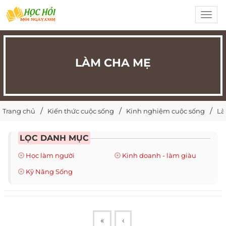
Toggl
navig
LÀM CHA MẸ
Trang chủ
Kiến thức cuộc sống
Kinh nghiệm cuộc sống
Là
LỌC DANH MỤC
Học làm người
Kinh doanh - làm giàu
Kỹ Năng Sống
«
‹