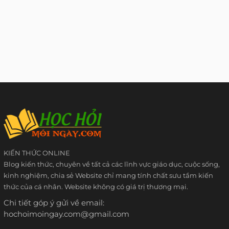
KIẾN THỨC ONLINE
Blog kiến thức, chuyên về tất cả các lĩnh vực giáo dục, cuộc sống,
kinh nghiệm, chia sẻ Website chỉ mang tính chất sưu tầm kiến
thức của cá nhân. Website không có giá trị thương mại.
Chi tiết góp ý gửi về email:
hochoimoingay.com@gmail.com