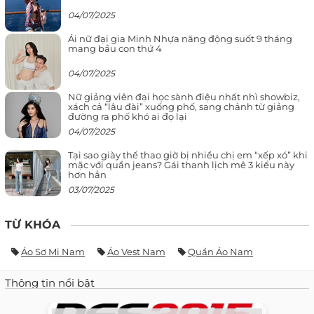
04/07/2025
Ái nữ đại gia Minh Nhựa năng động suốt 9 tháng
mang bầu con thứ 4
04/07/2025
Nữ giảng viên đại học sành điệu nhất nhì showbiz,
xách cả “lâu đài” xuống phố, sang chảnh từ giảng
đường ra phố khó ai đọ lại
04/07/2025
Tại sao giày thể thao giờ bị nhiều chị em “xếp xó” khi
mặc với quần jeans? Gái thanh lịch mê 3 kiểu này
hơn hẳn
03/07/2025
TỪ KHÓA
Áo Sơ Mi Nam
Áo Vest Nam
Quần Áo Nam
Thông tin nổi bật