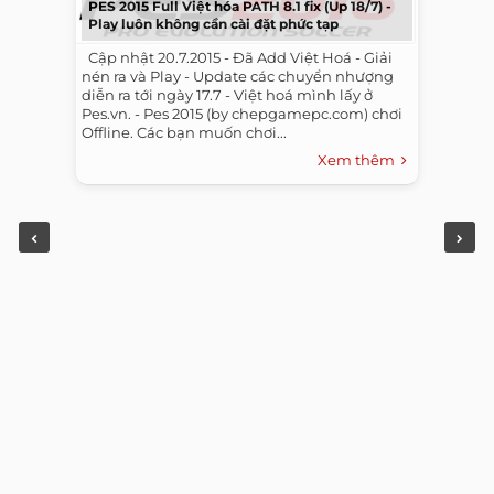
PES 2015 Full Việt hóa PATH 8.1 fix (Up 18/7) -
Play luôn không cần cài đặt phức tạp
​ ​ Cập nhật 20.7.2015 - Đã Add Việt Hoá - Giải
nén ra và Play - Update các chuyển nhượng
diễn ra tới ngày 17.7 - Việt hoá mình lấy ở
Pes.vn. - Pes 2015 (by chepgamepc.com) chơi
Offline. Các bạn muốn chơi...
Xem thêm