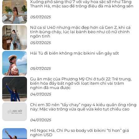
Xuống phố sáng thứ 7 với váy hoa sặc sỡ như Tăng
Thanh Hà, mặc sao để trông điệu đà mà không sến
05/07/2025
Nữ ca sĩ U40 nhưng mặc đẹp hơn cả Gen Z, khi cá
tính bùng cháy, lúc lại bánh bèo như cô nữ chính
ngôn tình
05/07/2025
Hải Tú đi biển không mặc bikini vẫn gây sốt
05/07/2025
Gu ăn mặc của Phương Mỹ Chi ở tuổi 22: Trẻ trung,
biến hóa đầy bất ngờ với loạt item chỉ vài trăm
nghìn đã mua được
04/07/2025
Chị em 30 nên “tẩy chay” ngay 4 kiểu quần ống rộng
này: Mặc vào trông vừa quê vừa kéo tụt chiều cao
04/07/2025
Hồ Ngọc Hà, Chi Pu so body với bikini “tí hon” giá
nghìn USD