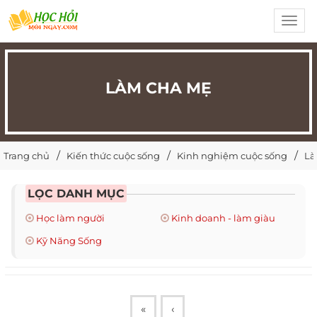
Toggl
navig
LÀM CHA MẸ
Trang chủ
Kiến thức cuộc sống
Kinh nghiệm cuộc sống
Là
LỌC DANH MỤC
Học làm người
Kinh doanh - làm giàu
Kỹ Năng Sống
«
‹