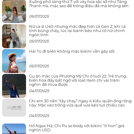
Xuống phố sáng thứ 7 với váy hoa sặc sỡ như Tăng
Thanh Hà, mặc sao để trông điệu đà mà không sến
05/07/2025
Nữ ca sĩ U40 nhưng mặc đẹp hơn cả Gen Z, khi cá
tính bùng cháy, lúc lại bánh bèo như cô nữ chính
ngôn tình
05/07/2025
Hải Tú đi biển không mặc bikini vẫn gây sốt
05/07/2025
Gu ăn mặc của Phương Mỹ Chi ở tuổi 22: Trẻ trung,
biến hóa đầy bất ngờ với loạt item chỉ vài trăm
nghìn đã mua được
04/07/2025
Chị em 30 nên “tẩy chay” ngay 4 kiểu quần ống rộng
này: Mặc vào trông vừa quê vừa kéo tụt chiều cao
04/07/2025
Hồ Ngọc Hà, Chi Pu so body với bikini “tí hon” giá
nghìn USD