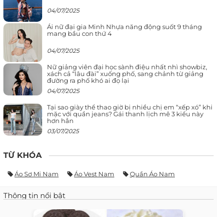
04/07/2025
Ái nữ đại gia Minh Nhựa năng động suốt 9 tháng
mang bầu con thứ 4
04/07/2025
Nữ giảng viên đại học sành điệu nhất nhì showbiz,
xách cả “lâu đài” xuống phố, sang chảnh từ giảng
đường ra phố khó ai đọ lại
04/07/2025
Tại sao giày thể thao giờ bị nhiều chị em “xếp xó” khi
mặc với quần jeans? Gái thanh lịch mê 3 kiểu này
hơn hẳn
03/07/2025
TỪ KHÓA
Áo Sơ Mi Nam
Áo Vest Nam
Quần Áo Nam
Thông tin nổi bật