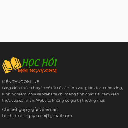
KIẾN THỨC ONLINE
Blog kiến thức, chuyên về tất cả các lĩnh vực giáo dục, cuộc sống,
kinh nghiệm, chia sẻ Website chỉ mang tính chất sưu tầm kiến
thức của cá nhân. Website không có giá trị thương mại.
Chi tiết góp ý gửi về email:
hochoimoingay.com@gmail.com