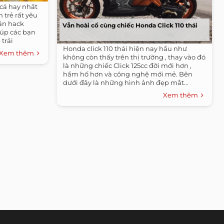
 cá hay nhất
 trẻ rất yêu
ản hack
Vẫn hoài cổ cùng chiếc Honda Click 110 thái
iúp các bạn
trải
Honda click 110 thái hiện nay hầu như
Xem thêm
không còn thấy trên thị trường , thay vào đó
là những chiếc Click 125cc đời mới hơn ,
hầm hố hơn và công nghệ mới mẻ. Bên
dưới đây là những hình ảnh đẹp mắt...
Xem thêm