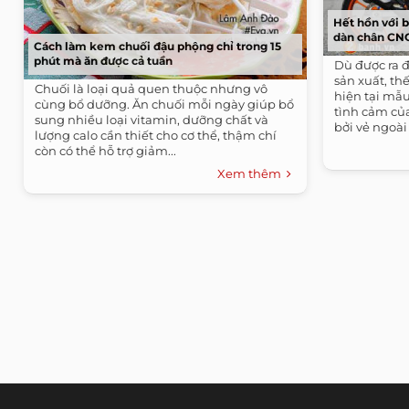
Hết hồn với b
dàn chân CN
Cách làm kem chuối đậu phộng chỉ trong 15
phút mà ăn được cả tuần
Dù được ra đ
sản xuất, t
Chuối là loại quả quen thuộc nhưng vô
hiện tại mẫu
cùng bổ dưỡng. Ăn chuối mỗi ngày giúp bổ
tình cảm củ
sung nhiều loại vitamin, dưỡng chất và
bởi vẻ ngoài 
lượng calo cần thiết cho cơ thể, thậm chí
còn có thể hỗ trợ giảm...
Xem thêm