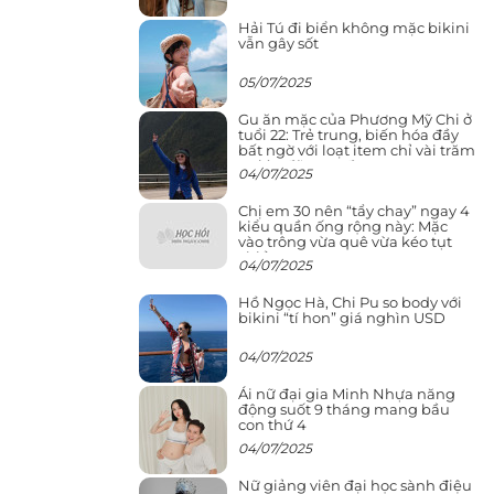
Hải Tú đi biển không mặc bikini
vẫn gây sốt
05/07/2025
Gu ăn mặc của Phương Mỹ Chi ở
tuổi 22: Trẻ trung, biến hóa đầy
bất ngờ với loạt item chỉ vài trăm
nghìn đã mua được
04/07/2025
Chị em 30 nên “tẩy chay” ngay 4
kiểu quần ống rộng này: Mặc
vào trông vừa quê vừa kéo tụt
chiều cao
04/07/2025
Hồ Ngọc Hà, Chi Pu so body với
bikini “tí hon” giá nghìn USD
04/07/2025
Ái nữ đại gia Minh Nhựa năng
động suốt 9 tháng mang bầu
con thứ 4
04/07/2025
Nữ giảng viên đại học sành điệu