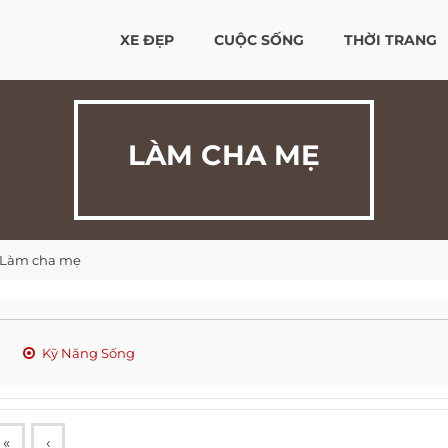
XE ĐẸP
CUỘC SỐNG
THỜI TRANG
LÀM CHA MẸ
Làm cha mẹ
Kỹ Năng Sống
«
‹