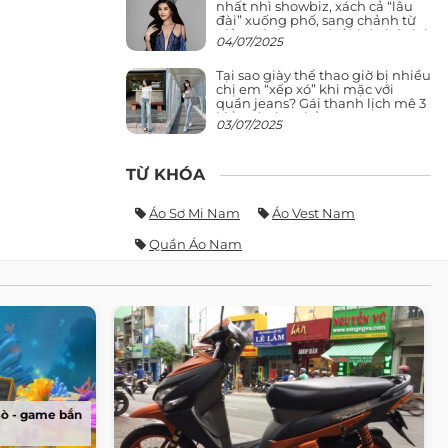
nhất nhì showbiz, xách cả “lâu
đài” xuống phố, sang chảnh từ
giảng đường ra phố khó ai đọ lại
04/07/2025
Tại sao giày thể thao giờ bị nhiều
chị em “xếp xó” khi mặc với
quần jeans? Gái thanh lịch mê 3
kiểu này hơn hẳn
03/07/2025
TỪ KHÓA
Áo Sơ Mi Nam
Áo Vest Nam
Quần Áo Nam
Sò - game bắn