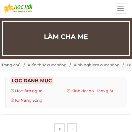
Toggl
navig
LÀM CHA MẸ
Trang chủ
Kiến thức cuộc sống
Kinh nghiệm cuộc sống
Là
LỌC DANH MỤC
Học làm người
Kinh doanh - làm giàu
Kỹ Năng Sống
«
‹