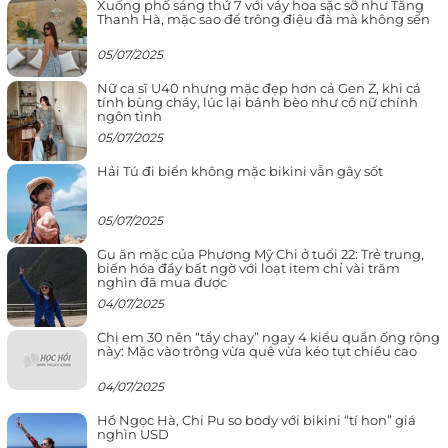
Xuống phố sáng thứ 7 với váy hoa sặc sỡ như Tăng
Thanh Hà, mặc sao để trông điệu đà mà không sến
05/07/2025
Nữ ca sĩ U40 nhưng mặc đẹp hơn cả Gen Z, khi cá
tính bùng cháy, lúc lại bánh bèo như cô nữ chính
ngôn tình
05/07/2025
Hải Tú đi biển không mặc bikini vẫn gây sốt
05/07/2025
Gu ăn mặc của Phương Mỹ Chi ở tuổi 22: Trẻ trung,
biến hóa đầy bất ngờ với loạt item chỉ vài trăm
nghìn đã mua được
04/07/2025
Chị em 30 nên “tẩy chay” ngay 4 kiểu quần ống rộng
này: Mặc vào trông vừa quê vừa kéo tụt chiều cao
04/07/2025
Hồ Ngọc Hà, Chi Pu so body với bikini “tí hon” giá
nghìn USD