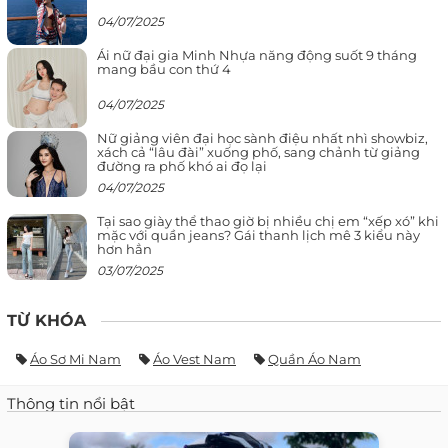
04/07/2025
Ái nữ đại gia Minh Nhựa năng động suốt 9 tháng
mang bầu con thứ 4
04/07/2025
Nữ giảng viên đại học sành điệu nhất nhì showbiz,
xách cả “lâu đài” xuống phố, sang chảnh từ giảng
đường ra phố khó ai đọ lại
04/07/2025
Tại sao giày thể thao giờ bị nhiều chị em “xếp xó” khi
mặc với quần jeans? Gái thanh lịch mê 3 kiểu này
hơn hẳn
03/07/2025
TỪ KHÓA
Áo Sơ Mi Nam
Áo Vest Nam
Quần Áo Nam
Thông tin nổi bật