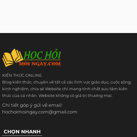
KIẾN THỨC ONLINE
Blog kiến thức, chuyên về tất cả các lĩnh vực giáo dục, cuộc sống,
kinh nghiệm, chia sẻ Website chỉ mang tính chất sưu tầm kiến
thức của cá nhân. Website không có giá trị thương mại.
Chi tiết góp ý gửi về email:
hochoimoingay.com@gmail.com
CHỌN NHANH