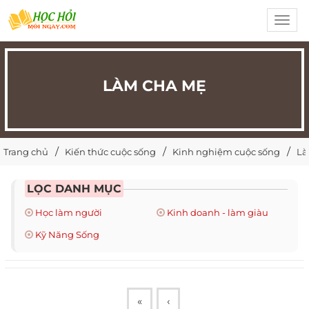
Toggl
navig
LÀM CHA MẸ
Trang chủ
Kiến thức cuộc sống
Kinh nghiệm cuộc sống
Là
LỌC DANH MỤC
Học làm người
Kinh doanh - làm giàu
Kỹ Năng Sống
«
‹