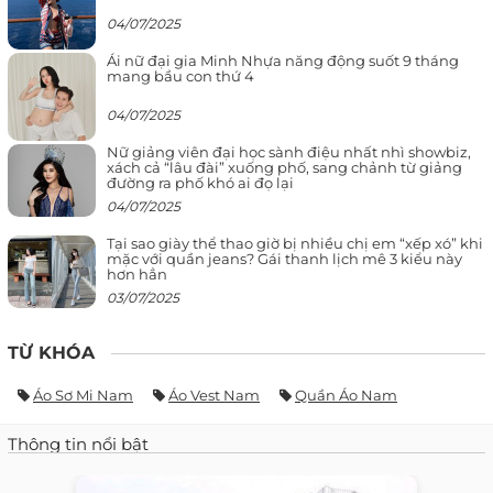
04/07/2025
Ái nữ đại gia Minh Nhựa năng động suốt 9 tháng
mang bầu con thứ 4
04/07/2025
Nữ giảng viên đại học sành điệu nhất nhì showbiz,
xách cả “lâu đài” xuống phố, sang chảnh từ giảng
đường ra phố khó ai đọ lại
04/07/2025
Tại sao giày thể thao giờ bị nhiều chị em “xếp xó” khi
mặc với quần jeans? Gái thanh lịch mê 3 kiểu này
hơn hẳn
03/07/2025
TỪ KHÓA
Áo Sơ Mi Nam
Áo Vest Nam
Quần Áo Nam
Thông tin nổi bật