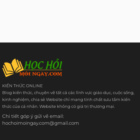
KIẾN THỨC ONLINE
Blog kiến thức, chuyên về tất cả các lĩnh vực giáo dục, cuộc sống,
kinh nghiệm, chia sẻ Website chỉ mang tính chất sưu tầm kiến
thức của cá nhân. Website không có giá trị thương mại.
Chi tiết góp ý gửi về email:
hochoimoingay.com@gmail.com