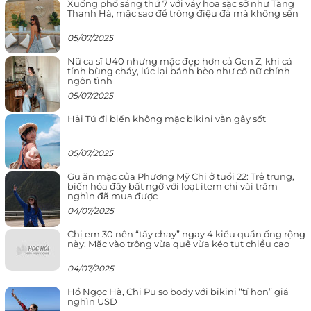
Xuống phố sáng thứ 7 với váy hoa sặc sỡ như Tăng
Thanh Hà, mặc sao để trông điệu đà mà không sến
05/07/2025
Nữ ca sĩ U40 nhưng mặc đẹp hơn cả Gen Z, khi cá
tính bùng cháy, lúc lại bánh bèo như cô nữ chính
ngôn tình
05/07/2025
Hải Tú đi biển không mặc bikini vẫn gây sốt
05/07/2025
Gu ăn mặc của Phương Mỹ Chi ở tuổi 22: Trẻ trung,
biến hóa đầy bất ngờ với loạt item chỉ vài trăm
nghìn đã mua được
04/07/2025
Chị em 30 nên “tẩy chay” ngay 4 kiểu quần ống rộng
này: Mặc vào trông vừa quê vừa kéo tụt chiều cao
04/07/2025
Hồ Ngọc Hà, Chi Pu so body với bikini “tí hon” giá
nghìn USD