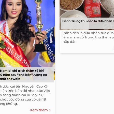
Bánh Trung thu dẻo lá dứa nhân 
Bánh dẻo lá dứa nhân sữa dừa
làm mâm cỗ Trung thu thêm 
hấp dẫn.
Nam bị chỉ trích thậm tệ khi
10 năm sau “phá kén”, vòng eo
nhất showbiz
trước, cái tên Nguyễn Cao Kỳ
iện trên bản đồ nhan sắc Việt
n sóng tranh cãi dữ dội. Sự
 chút bốc đồng của cô gái 18
ông chúng...
Xem thêm