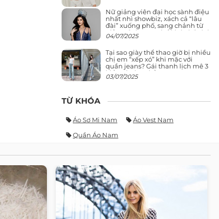
Nữ giảng viên đại học sành điệu
nhất nhì showbiz, xách cả “lâu
đài” xuống phố, sang chảnh từ
giảng đường ra phố khó ai đọ lại
04/07/2025
Tại sao giày thể thao giờ bị nhiều
chị em “xếp xó” khi mặc với
quần jeans? Gái thanh lịch mê 3
kiểu này hơn hẳn
03/07/2025
TỪ KHÓA
Áo Sơ Mi Nam
Áo Vest Nam
Quần Áo Nam