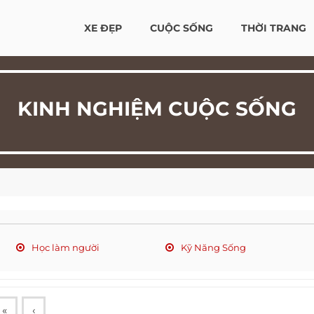
XE ĐẸP
CUỘC SỐNG
THỜI TRANG
KINH NGHIỆM CUỘC SỐNG
Học làm người
Kỹ Năng Sống
«
‹