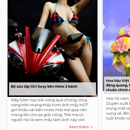
Hoa hậu Việt 
đăng quang, 
Bộ sưu tập Girl Sexy bên Moto 2 bánh
chuẩn chỉnh 
Hơn 10 năm 
Mấy hôm nay trời nóng quá chừng, lòng
Duyên xuất h
vòng trên mạng thấy hình ảnh mấy HOT
trong một là
girl thiếu vải bên moto mát mẻ quá nên
vụng về, đôi
mang lên cho ae giải nóng. Thế mà có
tuổi khiến c
người nói là xem mấy tấm ảnh này còn
nóng hơn...
Xem thêm