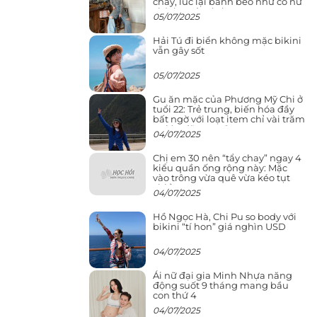
cháy, lúc lại bánh bèo như cô nữ
chính ngôn tình
05/07/2025
Hải Tú đi biển không mặc bikini
vẫn gây sốt
05/07/2025
Gu ăn mặc của Phương Mỹ Chi ở
tuổi 22: Trẻ trung, biến hóa đầy
bất ngờ với loạt item chỉ vài trăm
nghìn đã mua được
04/07/2025
Chị em 30 nên “tẩy chay” ngay 4
kiểu quần ống rộng này: Mặc
vào trông vừa quê vừa kéo tụt
chiều cao
04/07/2025
Hồ Ngọc Hà, Chi Pu so body với
bikini “tí hon” giá nghìn USD
04/07/2025
Ái nữ đại gia Minh Nhựa năng
động suốt 9 tháng mang bầu
con thứ 4
04/07/2025