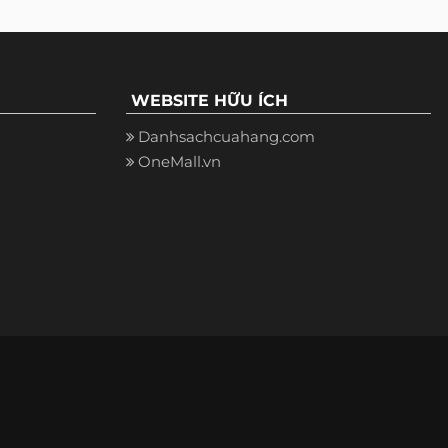
WEBSITE HỮU ÍCH
Danhsachcuahang.com
OneMall.vn