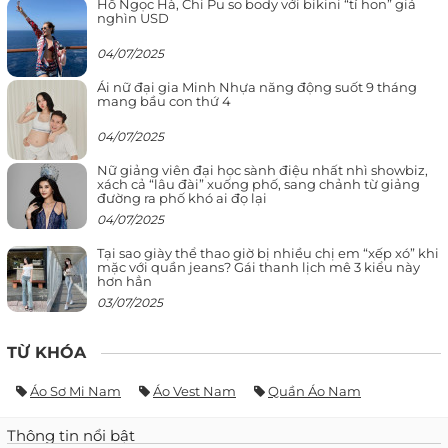
Hồ Ngọc Hà, Chi Pu so body với bikini “tí hon” giá
nghìn USD
04/07/2025
Ái nữ đại gia Minh Nhựa năng động suốt 9 tháng
mang bầu con thứ 4
04/07/2025
Nữ giảng viên đại học sành điệu nhất nhì showbiz,
xách cả “lâu đài” xuống phố, sang chảnh từ giảng
đường ra phố khó ai đọ lại
04/07/2025
Tại sao giày thể thao giờ bị nhiều chị em “xếp xó” khi
mặc với quần jeans? Gái thanh lịch mê 3 kiểu này
hơn hẳn
03/07/2025
TỪ KHÓA
Áo Sơ Mi Nam
Áo Vest Nam
Quần Áo Nam
Thông tin nổi bật