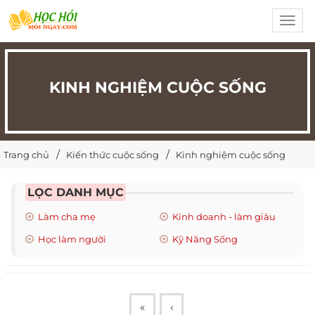
Toggl
navig
KINH NGHIỆM CUỘC SỐNG
Trang chủ
Kiến thức cuộc sống
Kinh nghiệm cuộc sống
LỌC DANH MỤC
Làm cha mẹ
Kinh doanh - làm giàu
Học làm người
Kỹ Năng Sống
«
‹