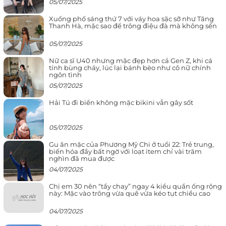
05/07/2025
Xuống phố sáng thứ 7 với váy hoa sặc sỡ như Tăng
Thanh Hà, mặc sao để trông điệu đà mà không sến
05/07/2025
Nữ ca sĩ U40 nhưng mặc đẹp hơn cả Gen Z, khi cá
tính bùng cháy, lúc lại bánh bèo như cô nữ chính
ngôn tình
05/07/2025
Hải Tú đi biển không mặc bikini vẫn gây sốt
05/07/2025
Gu ăn mặc của Phương Mỹ Chi ở tuổi 22: Trẻ trung,
biến hóa đầy bất ngờ với loạt item chỉ vài trăm
nghìn đã mua được
04/07/2025
Chị em 30 nên “tẩy chay” ngay 4 kiểu quần ống rộng
này: Mặc vào trông vừa quê vừa kéo tụt chiều cao
04/07/2025