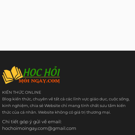
KIẾN THỨC ONLINE
Blog kiến thức, chuyên về tất cả các lĩnh vực giáo dục, cuộc sống,
kinh nghiệm, chia sẻ Website chỉ mang tính chất sưu tầm kiến
thức của cá nhân. Website không có giá trị thương mại.
Chi tiết góp ý gửi về email:
hochoimoingay.com@gmail.com