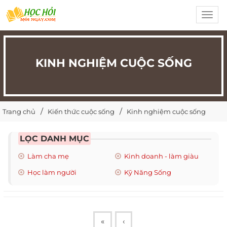
Toggl
navig
KINH NGHIỆM CUỘC SỐNG
Trang chủ
Kiến thức cuộc sống
Kinh nghiệm cuộc sống
LỌC DANH MỤC
Làm cha mẹ
Kinh doanh - làm giàu
Học làm người
Kỹ Năng Sống
«
‹