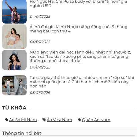
Hồ Ngọc Hà, Chi Pu so body với bikini “tí hon” giá
nghìn USD
04/07/2025
Ái nữ đại gia Minh Nhựa năng động suốt 9 tháng
mang bầu con thứ 4
04/07/2025
Nữ giảng viên đại học sành điệu nhất nhì showbiz,
xách cả “lâu đài” xuống phố, sang chảnh từ giảng
đường ra phố khó ai đọ lại
04/07/2025
Tại sao giày thể thao giờ bị nhiều chị em “xếp xó” khi
mặc với quần jeans? Gái thanh lịch mê 3 kiểu này
hơn hẳn
03/07/2025
TỪ KHÓA
Áo Sơ Mi Nam
Áo Vest Nam
Quần Áo Nam
Thông tin nổi bật