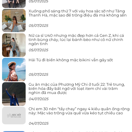
05/07/2025
Xuống phố sáng thứ 7 với váy hoa sặc sỡ như Tăng
Thanh Hà, mặc sao để trông điệu đà mà không sến
05/07/2025
Nữ ca sĩ U40 nhưng mặc đẹp hơn cả Gen Z, khi cá
tính bùng cháy, lúc lại bánh bèo như cô nữ chính
ngôn tình
05/07/2025
Hải Tú đi biển không mặc bikini vẫn gây sốt
05/07/2025
Gu ăn mặc của Phương Mỹ Chi ở tuổi 22: Trẻ trung,
biến hóa đầy bất ngờ với loạt item chỉ vài trăm
nghìn đã mua được
04/07/2025
Chị em 30 nên “tẩy chay” ngay 4 kiểu quần ống rộng
này: Mặc vào trông vừa quê vừa kéo tụt chiều cao
04/07/2025