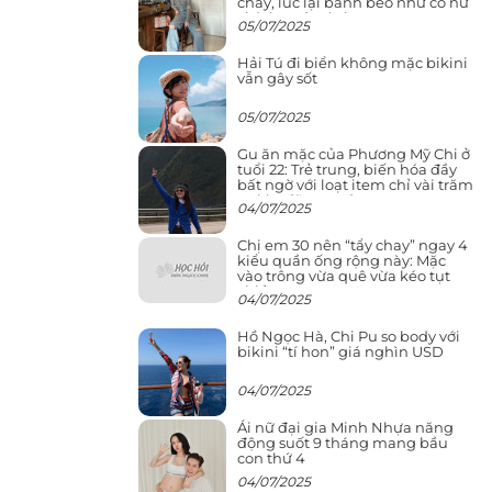
cháy, lúc lại bánh bèo như cô nữ
chính ngôn tình
05/07/2025
Hải Tú đi biển không mặc bikini
vẫn gây sốt
05/07/2025
Gu ăn mặc của Phương Mỹ Chi ở
tuổi 22: Trẻ trung, biến hóa đầy
bất ngờ với loạt item chỉ vài trăm
nghìn đã mua được
04/07/2025
Chị em 30 nên “tẩy chay” ngay 4
kiểu quần ống rộng này: Mặc
vào trông vừa quê vừa kéo tụt
chiều cao
04/07/2025
Hồ Ngọc Hà, Chi Pu so body với
bikini “tí hon” giá nghìn USD
04/07/2025
Ái nữ đại gia Minh Nhựa năng
động suốt 9 tháng mang bầu
con thứ 4
04/07/2025