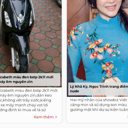
lizabeth màu đen bstp 2k11 mới
máy êm nguyên zin
Lý Nhã Kỳ, Ngọc Trinh trang điể
lizabeth màu đen bstp 2k11 mới
nude
máy êm nguyên zin,dán keo
Hai mỹ nhân của showbiz Việt 
c,không vết trầy xước,kiếng
căng mịn và sử dụng son màu 
 xe máy mạnh chạy vọt lợi
gương mặt khi dự sự kiện tuần
ỡng định kì mua về là sử
Xem thêm