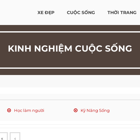
XE ĐẸP
CUỘC SỐNG
THỜI TRANG
KINH NGHIỆM CUỘC SỐNG
Học làm người
Kỹ Năng Sống
«
‹