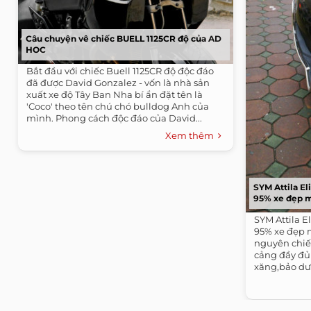
Câu chuyện vê chiếc BUELL 1125CR độ của AD
HOC
Bắt đầu với chiếc Buell 1125CR độ độc đáo
đã được David Gonzalez - vốn là nhà sản
xuất xe độ Tây Ban Nha bí ẩn đặt tên là
'Coco' theo tên chú chó bulldog Anh của
mình. Phong cách độc đáo của David...
Xem thêm
SYM Attila E
95% xe đẹp 
SYM Attila E
95% xe đẹp 
nguyên chiế
cảng đầy đủ
xăng,bảo dư
dụng...