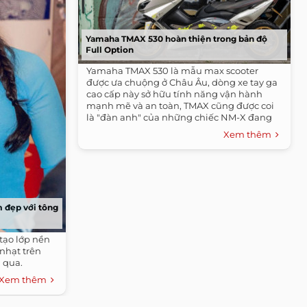
Yamaha TMAX 530 hoàn thiện trong bản độ
Full Option
Yamaha TMAX 530 là mẫu max scooter
được ưa chuộng ở Châu Âu, dòng xe tay ga
cao cấp này sở hữu tính năng vận hành
mạnh mẽ và an toàn, TMAX cũng được coi
là "đàn anh" của những chiếc NM-X đang
bán tại...
Xem thêm
m đẹp với tông
tạo lớp nền
nhạt trên
 qua.
Xem thêm