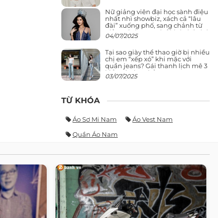
Nữ giảng viên đại học sành điệu
nhất nhì showbiz, xách cả “lâu
đài” xuống phố, sang chảnh từ
giảng đường ra phố khó ai đọ lại
04/07/2025
Tại sao giày thể thao giờ bị nhiều
chị em “xếp xó” khi mặc với
quần jeans? Gái thanh lịch mê 3
kiểu này hơn hẳn
03/07/2025
TỪ KHÓA
Áo Sơ Mi Nam
Áo Vest Nam
Quần Áo Nam