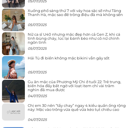
05/07/2025
Xuống phố sáng thứ 7 với váy hoa sặc sỡ như Tăng
Thanh Hà, mặc sao để trông điệu đà mà không sến
05/07/2025
Nữ ca sĩ U40 nhưng mặc đẹp hơn cả Gen Z, khi cá
tính bùng cháy, lúc lại bánh bèo như cô nữ chính
ngôn tình
05/07/2025
Hải Tú đi biển không mặc bikini vẫn gây sốt
05/07/2025
Gu ăn mặc của Phương Mỹ Chi ở tuổi 22: Trẻ trung,
biến hóa đầy bất ngờ với loạt item chỉ vài trăm
nghìn đã mua được
04/07/2025
Chị em 30 nên “tẩy chay” ngay 4 kiểu quần ống rộng
này: Mặc vào trông vừa quê vừa kéo tụt chiều cao
04/07/2025