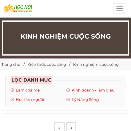
Toggl
navig
KINH NGHIỆM CUỘC SỐNG
Trang chủ
Kiến thức cuộc sống
Kinh nghiệm cuộc sống
LỌC DANH MỤC
Làm cha mẹ
Kinh doanh - làm giàu
Học làm người
Kỹ Năng Sống
«
‹