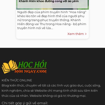
Khánh Hiền khoe đường cong với áo yếm
Người đẹp của phim truyền hình "Hoa nắng"
khéo léo tôn vẻ đẹp hình thể của người phụ
nữ trong trang phục truyền thống. Khánh
Hiền đóng vai Thư trong Hoa nắng - bộ phim
truyền hình nói về lứa...
Xem thêm
KIẾN THỨC ONLINE
Blog kiến thức, chuyên về tất cả các lĩnh vực giáo dục, cuộc sống,
kinh nghiệm, chia sẻ Website chỉ mang tính chất sưu tầm kiến
thức của cá nhân. Website không có giá trị thương mại.
Chi tiết góp ý gửi về email: