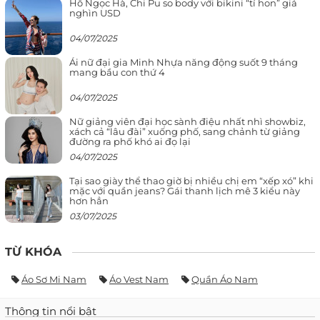
Hồ Ngọc Hà, Chi Pu so body với bikini “tí hon” giá
nghìn USD
04/07/2025
Ái nữ đại gia Minh Nhựa năng động suốt 9 tháng
mang bầu con thứ 4
04/07/2025
Nữ giảng viên đại học sành điệu nhất nhì showbiz,
xách cả “lâu đài” xuống phố, sang chảnh từ giảng
đường ra phố khó ai đọ lại
04/07/2025
Tại sao giày thể thao giờ bị nhiều chị em “xếp xó” khi
mặc với quần jeans? Gái thanh lịch mê 3 kiểu này
hơn hẳn
03/07/2025
TỪ KHÓA
Áo Sơ Mi Nam
Áo Vest Nam
Quần Áo Nam
Thông tin nổi bật