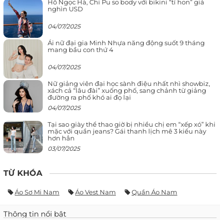
Hồ Ngọc Hà, Chi Pu so body với bikini “tí hon” giá
nghìn USD
04/07/2025
Ái nữ đại gia Minh Nhựa năng động suốt 9 tháng
mang bầu con thứ 4
04/07/2025
Nữ giảng viên đại học sành điệu nhất nhì showbiz,
xách cả “lâu đài” xuống phố, sang chảnh từ giảng
đường ra phố khó ai đọ lại
04/07/2025
Tại sao giày thể thao giờ bị nhiều chị em “xếp xó” khi
mặc với quần jeans? Gái thanh lịch mê 3 kiểu này
hơn hẳn
03/07/2025
TỪ KHÓA
Áo Sơ Mi Nam
Áo Vest Nam
Quần Áo Nam
Thông tin nổi bật