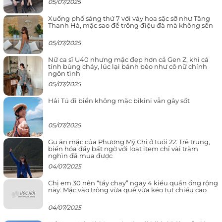
05/07/2025
Xuống phố sáng thứ 7 với váy hoa sặc sỡ như Tăng
Thanh Hà, mặc sao để trông điệu đà mà không sến
05/07/2025
Nữ ca sĩ U40 nhưng mặc đẹp hơn cả Gen Z, khi cá
tính bùng cháy, lúc lại bánh bèo như cô nữ chính
ngôn tình
05/07/2025
Hải Tú đi biển không mặc bikini vẫn gây sốt
05/07/2025
Gu ăn mặc của Phương Mỹ Chi ở tuổi 22: Trẻ trung,
biến hóa đầy bất ngờ với loạt item chỉ vài trăm
nghìn đã mua được
04/07/2025
Chị em 30 nên “tẩy chay” ngay 4 kiểu quần ống rộng
này: Mặc vào trông vừa quê vừa kéo tụt chiều cao
04/07/2025