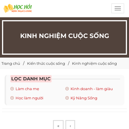
Toggl
navig
KINH NGHIỆM CUỘC SỐNG
Trang chủ
Kiến thức cuộc sống
Kinh nghiệm cuộc sống
LỌC DANH MỤC
Làm cha mẹ
Kinh doanh - làm giàu
Học làm người
Kỹ Năng Sống
«
‹