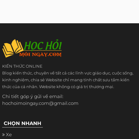
KIẾN THỨC ONLINE
Blog kiến thức, chuyên về tất cả các lĩnh vực giáo dục, cuộc sống,
kinh nghiệm, chia sẻ Website chỉ mang tính chất sưu tầm kiến
thức của cá nhân. Website không có giá trị thương mại.
Chi tiết góp ý gửi về email:
hochoimoingay.com@gmail.com
CHỌN NHANH
Xe