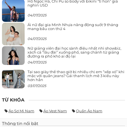
Hồ Ngọc Hà, Chi Pu so body với bikini “tí hon” giá
nghìn USD
04/07/2025
Ái nữ đại gia Minh Nhựa năng động suốt 9 tháng
mang bầu con thứ 4
04/07/2025
Nữ giảng viên đại học sành điệu nhất nhì showbiz,
xách cả “lâu đài” xuống phố, sang chảnh từ giảng
đường ra phố khó ai đọ lại
04/07/2025
Tại sao giày thể thao giờ bị nhiều chị em “xếp xó” khi
mặc với quần jeans? Gái thanh lịch mê 3 kiểu này
hơn hẳn
03/07/2025
TỪ KHÓA
Áo Sơ Mi Nam
Áo Vest Nam
Quần Áo Nam
Thông tin nổi bật