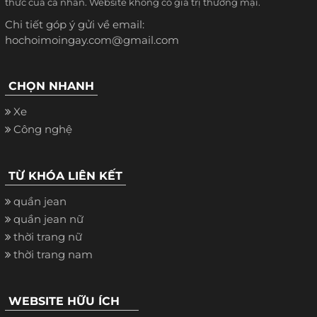
thức của cá nhân. Website không có giá trị thương mại.
Chi tiết góp ý gửi về email:
hochoimoingay.com@gmail.com
CHỌN NHANH
Xe
Công nghệ
TỪ KHÓA LIÊN KẾT
quần jean
quần jean nữ
thời trang nữ
thời trang nam
WEBSITE HỮU ÍCH