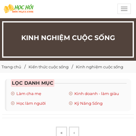
Toggl
navig
KINH NGHIỆM CUỘC SỐNG
Trang chủ
Kiến thức cuộc sống
Kinh nghiệm cuộc sống
LỌC DANH MỤC
Làm cha mẹ
Kinh doanh - làm giàu
Học làm người
Kỹ Năng Sống
«
‹