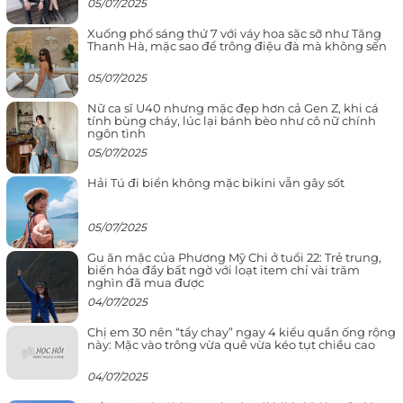
05/07/2025
Xuống phố sáng thứ 7 với váy hoa sặc sỡ như Tăng
Thanh Hà, mặc sao để trông điệu đà mà không sến
05/07/2025
Nữ ca sĩ U40 nhưng mặc đẹp hơn cả Gen Z, khi cá
tính bùng cháy, lúc lại bánh bèo như cô nữ chính
ngôn tình
05/07/2025
Hải Tú đi biển không mặc bikini vẫn gây sốt
05/07/2025
Gu ăn mặc của Phương Mỹ Chi ở tuổi 22: Trẻ trung,
biến hóa đầy bất ngờ với loạt item chỉ vài trăm
nghìn đã mua được
04/07/2025
Chị em 30 nên “tẩy chay” ngay 4 kiểu quần ống rộng
này: Mặc vào trông vừa quê vừa kéo tụt chiều cao
04/07/2025