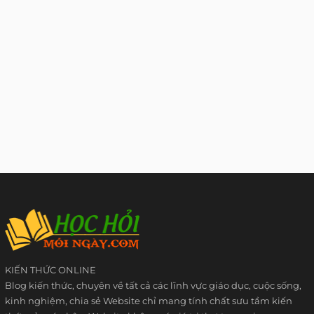
KIẾN THỨC ONLINE
Blog kiến thức, chuyên về tất cả các lĩnh vực giáo dục, cuộc sống,
kinh nghiệm, chia sẻ Website chỉ mang tính chất sưu tầm kiến