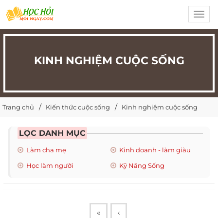
Toggl
navig
KINH NGHIỆM CUỘC SỐNG
Trang chủ
Kiến thức cuộc sống
Kinh nghiệm cuộc sống
LỌC DANH MỤC
Làm cha mẹ
Kinh doanh - làm giàu
Học làm người
Kỹ Năng Sống
«
‹