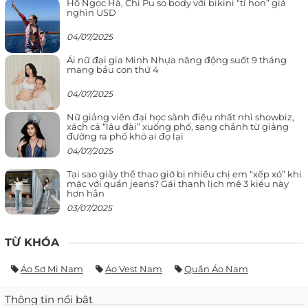
Hồ Ngọc Hà, Chi Pu so body với bikini “tí hon” giá
nghìn USD
04/07/2025
Ái nữ đại gia Minh Nhựa năng động suốt 9 tháng
mang bầu con thứ 4
04/07/2025
Nữ giảng viên đại học sành điệu nhất nhì showbiz,
xách cả “lâu đài” xuống phố, sang chảnh từ giảng
đường ra phố khó ai đọ lại
04/07/2025
Tại sao giày thể thao giờ bị nhiều chị em “xếp xó” khi
mặc với quần jeans? Gái thanh lịch mê 3 kiểu này
hơn hẳn
03/07/2025
TỪ KHÓA
Áo Sơ Mi Nam
Áo Vest Nam
Quần Áo Nam
Thông tin nổi bật