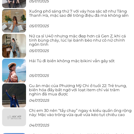
05/07/2025
Xuống phố sáng thứ 7 với váy hoa sặc sỡ như Tăng
Thanh Hà, mặc sao để trông điệu đà mà không sến
05/07/2025
Nữ ca sĩ U40 nhưng mặc đẹp hơn cả Gen Z, khi cá
tính bùng cháy, lúc lại bánh bèo như cô nữ chính
ngôn tình
05/07/2025
Hải Tú đi biển không mặc bikini vẫn gây sốt
05/07/2025
Gu ăn mặc của Phương Mỹ Chi ở tuổi 22: Trẻ trung,
biến hóa đầy bất ngờ với loạt item chỉ vài trăm
nghìn đã mua được
04/07/2025
Chị em 30 nên “tẩy chay” ngay 4 kiểu quần ống rộng
này: Mặc vào trông vừa quê vừa kéo tụt chiều cao
04/07/2025