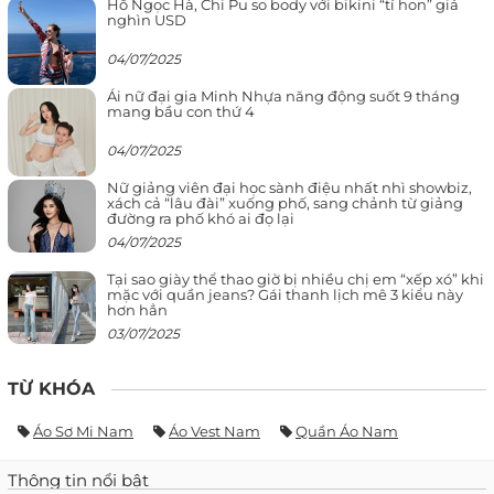
Hồ Ngọc Hà, Chi Pu so body với bikini “tí hon” giá
nghìn USD
04/07/2025
Ái nữ đại gia Minh Nhựa năng động suốt 9 tháng
mang bầu con thứ 4
04/07/2025
Nữ giảng viên đại học sành điệu nhất nhì showbiz,
xách cả “lâu đài” xuống phố, sang chảnh từ giảng
đường ra phố khó ai đọ lại
04/07/2025
Tại sao giày thể thao giờ bị nhiều chị em “xếp xó” khi
mặc với quần jeans? Gái thanh lịch mê 3 kiểu này
hơn hẳn
03/07/2025
TỪ KHÓA
Áo Sơ Mi Nam
Áo Vest Nam
Quần Áo Nam
Thông tin nổi bật