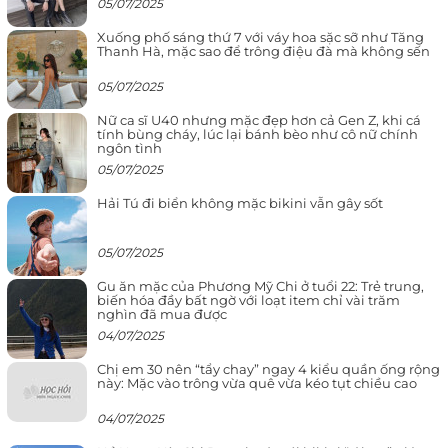
05/07/2025
Xuống phố sáng thứ 7 với váy hoa sặc sỡ như Tăng
Thanh Hà, mặc sao để trông điệu đà mà không sến
05/07/2025
Nữ ca sĩ U40 nhưng mặc đẹp hơn cả Gen Z, khi cá
tính bùng cháy, lúc lại bánh bèo như cô nữ chính
ngôn tình
05/07/2025
Hải Tú đi biển không mặc bikini vẫn gây sốt
05/07/2025
Gu ăn mặc của Phương Mỹ Chi ở tuổi 22: Trẻ trung,
biến hóa đầy bất ngờ với loạt item chỉ vài trăm
nghìn đã mua được
04/07/2025
Chị em 30 nên “tẩy chay” ngay 4 kiểu quần ống rộng
này: Mặc vào trông vừa quê vừa kéo tụt chiều cao
04/07/2025