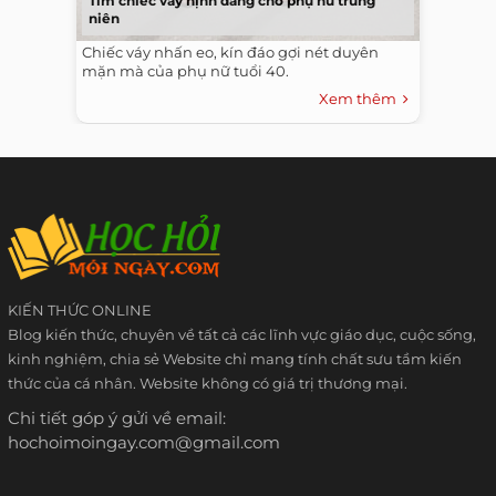
Tìm chiếc váy nịnh dáng cho phụ nữ trung
niên
Chiếc váy nhấn eo, kín đáo gợi nét duyên
mặn mà của phụ nữ tuổi 40.
Xem thêm
KIẾN THỨC ONLINE
Blog kiến thức, chuyên về tất cả các lĩnh vực giáo dục, cuộc sống,
kinh nghiệm, chia sẻ Website chỉ mang tính chất sưu tầm kiến
thức của cá nhân. Website không có giá trị thương mại.
Chi tiết góp ý gửi về email:
hochoimoingay.com@gmail.com