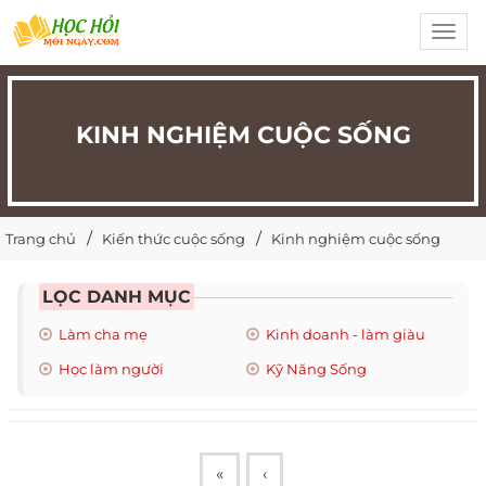
Toggl
navig
KINH NGHIỆM CUỘC SỐNG
Trang chủ
Kiến thức cuộc sống
Kinh nghiệm cuộc sống
LỌC DANH MỤC
Làm cha mẹ
Kinh doanh - làm giàu
Học làm người
Kỹ Năng Sống
«
‹