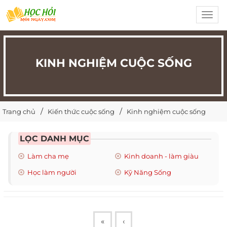
Toggl
navig
KINH NGHIỆM CUỘC SỐNG
Trang chủ
Kiến thức cuộc sống
Kinh nghiệm cuộc sống
LỌC DANH MỤC
Làm cha mẹ
Kinh doanh - làm giàu
Học làm người
Kỹ Năng Sống
«
‹