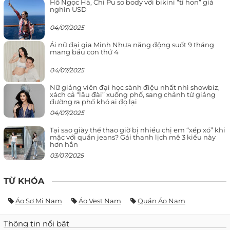
Hồ Ngọc Hà, Chi Pu so body với bikini “tí hon” giá
nghìn USD
04/07/2025
Ái nữ đại gia Minh Nhựa năng động suốt 9 tháng
mang bầu con thứ 4
04/07/2025
Nữ giảng viên đại học sành điệu nhất nhì showbiz,
xách cả “lâu đài” xuống phố, sang chảnh từ giảng
đường ra phố khó ai đọ lại
04/07/2025
Tại sao giày thể thao giờ bị nhiều chị em “xếp xó” khi
mặc với quần jeans? Gái thanh lịch mê 3 kiểu này
hơn hẳn
03/07/2025
TỪ KHÓA
Áo Sơ Mi Nam
Áo Vest Nam
Quần Áo Nam
Thông tin nổi bật