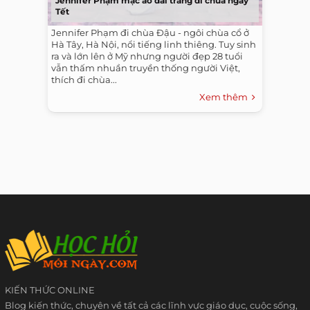
Jennifer Phạm mặc áo dài trắng đi chùa ngày
Tết
Jennifer Phạm đi chùa Đậu - ngôi chùa cổ ở
Hà Tây, Hà Nội, nổi tiếng linh thiêng. Tuy sinh
ra và lớn lên ở Mỹ nhưng người đẹp 28 tuổi
vẫn thấm nhuần truyền thống người Việt,
thích đi chùa...
Xem thêm
KIẾN THỨC ONLINE
Blog kiến thức, chuyên về tất cả các lĩnh vực giáo dục, cuộc sống,