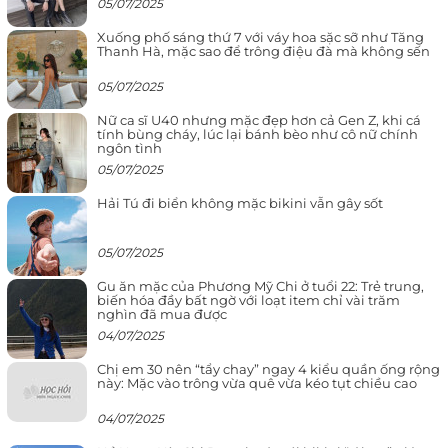
05/07/2025
Xuống phố sáng thứ 7 với váy hoa sặc sỡ như Tăng
Thanh Hà, mặc sao để trông điệu đà mà không sến
05/07/2025
Nữ ca sĩ U40 nhưng mặc đẹp hơn cả Gen Z, khi cá
tính bùng cháy, lúc lại bánh bèo như cô nữ chính
ngôn tình
05/07/2025
Hải Tú đi biển không mặc bikini vẫn gây sốt
05/07/2025
Gu ăn mặc của Phương Mỹ Chi ở tuổi 22: Trẻ trung,
biến hóa đầy bất ngờ với loạt item chỉ vài trăm
nghìn đã mua được
04/07/2025
Chị em 30 nên “tẩy chay” ngay 4 kiểu quần ống rộng
này: Mặc vào trông vừa quê vừa kéo tụt chiều cao
04/07/2025