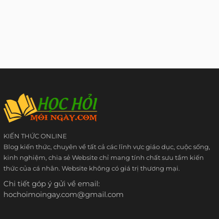
KIẾN THỨC ONLINE
Blog kiến thức, chuyên về tất cả các lĩnh vực giáo dục, cuộc sống,
kinh nghiệm, chia sẻ Website chỉ mang tính chất sưu tầm kiến
thức của cá nhân. Website không có giá trị thương mại.
Chi tiết góp ý gửi về email:
hochoimoingay.com@gmail.com