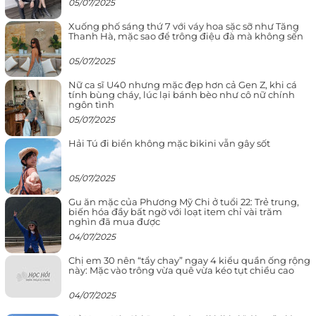
05/07/2025
Xuống phố sáng thứ 7 với váy hoa sặc sỡ như Tăng
Thanh Hà, mặc sao để trông điệu đà mà không sến
05/07/2025
Nữ ca sĩ U40 nhưng mặc đẹp hơn cả Gen Z, khi cá
tính bùng cháy, lúc lại bánh bèo như cô nữ chính
ngôn tình
05/07/2025
Hải Tú đi biển không mặc bikini vẫn gây sốt
05/07/2025
Gu ăn mặc của Phương Mỹ Chi ở tuổi 22: Trẻ trung,
biến hóa đầy bất ngờ với loạt item chỉ vài trăm
nghìn đã mua được
04/07/2025
Chị em 30 nên “tẩy chay” ngay 4 kiểu quần ống rộng
này: Mặc vào trông vừa quê vừa kéo tụt chiều cao
04/07/2025