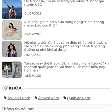
Hồ Ngọc Hà, Chi Pu so body với bikini “tí hon” giá
nghìn USD
04/07/2025
Ái nữ đại gia Minh Nhựa năng động suốt 9 tháng
mang bầu con thứ 4
04/07/2025
Nữ giảng viên đại học sành điệu nhất nhì showbiz,
xách cả “lâu đài” xuống phố, sang chảnh từ giảng
đường ra phố khó ai đọ lại
04/07/2025
Tại sao giày thể thao giờ bị nhiều chị em “xếp xó” khi
mặc với quần jeans? Gái thanh lịch mê 3 kiểu này
hơn hẳn
03/07/2025
TỪ KHÓA
Áo Sơ Mi Nam
Áo Vest Nam
Quần Áo Nam
Thông tin nổi bật