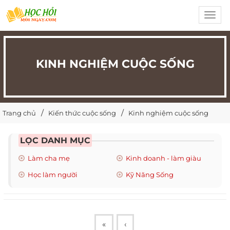
Toggl
navig
KINH NGHIỆM CUỘC SỐNG
Trang chủ
Kiến thức cuộc sống
Kinh nghiệm cuộc sống
LỌC DANH MỤC
Làm cha mẹ
Kinh doanh - làm giàu
Học làm người
Kỹ Năng Sống
«
‹