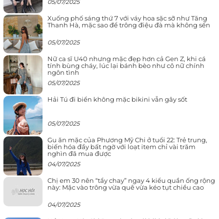
05/07/2025
Xuống phố sáng thứ 7 với váy hoa sặc sỡ như Tăng
Thanh Hà, mặc sao để trông điệu đà mà không sến
05/07/2025
Nữ ca sĩ U40 nhưng mặc đẹp hơn cả Gen Z, khi cá
tính bùng cháy, lúc lại bánh bèo như cô nữ chính
ngôn tình
05/07/2025
Hải Tú đi biển không mặc bikini vẫn gây sốt
05/07/2025
Gu ăn mặc của Phương Mỹ Chi ở tuổi 22: Trẻ trung,
biến hóa đầy bất ngờ với loạt item chỉ vài trăm
nghìn đã mua được
04/07/2025
Chị em 30 nên “tẩy chay” ngay 4 kiểu quần ống rộng
này: Mặc vào trông vừa quê vừa kéo tụt chiều cao
04/07/2025