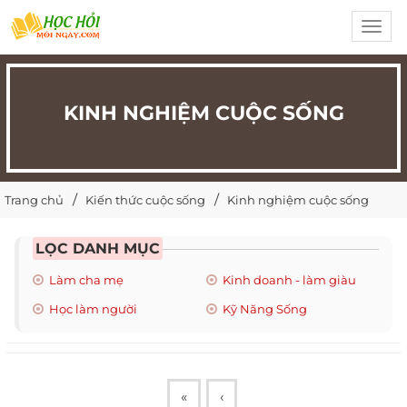
Toggl
navig
KINH NGHIỆM CUỘC SỐNG
Trang chủ
Kiến thức cuộc sống
Kinh nghiệm cuộc sống
LỌC DANH MỤC
Làm cha mẹ
Kinh doanh - làm giàu
Học làm người
Kỹ Năng Sống
«
‹