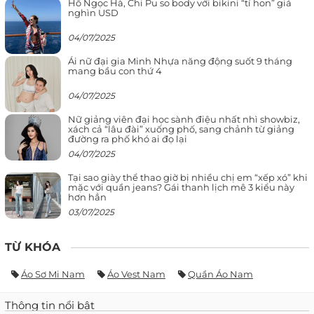
Hồ Ngọc Hà, Chi Pu so body với bikini “tí hon” giá
nghìn USD
04/07/2025
Ái nữ đại gia Minh Nhựa năng động suốt 9 tháng
mang bầu con thứ 4
04/07/2025
Nữ giảng viên đại học sành điệu nhất nhì showbiz,
xách cả “lâu đài” xuống phố, sang chảnh từ giảng
đường ra phố khó ai đọ lại
04/07/2025
Tại sao giày thể thao giờ bị nhiều chị em “xếp xó” khi
mặc với quần jeans? Gái thanh lịch mê 3 kiểu này
hơn hẳn
03/07/2025
TỪ KHÓA
Áo Sơ Mi Nam
Áo Vest Nam
Quần Áo Nam
Thông tin nổi bật