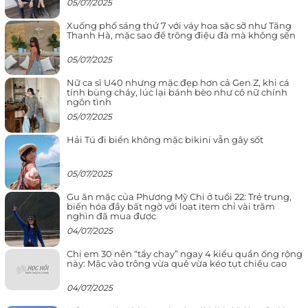
05/07/2025
Xuống phố sáng thứ 7 với váy hoa sặc sỡ như Tăng
Thanh Hà, mặc sao để trông điệu đà mà không sến
05/07/2025
Nữ ca sĩ U40 nhưng mặc đẹp hơn cả Gen Z, khi cá
tính bùng cháy, lúc lại bánh bèo như cô nữ chính
ngôn tình
05/07/2025
Hải Tú đi biển không mặc bikini vẫn gây sốt
05/07/2025
Gu ăn mặc của Phương Mỹ Chi ở tuổi 22: Trẻ trung,
biến hóa đầy bất ngờ với loạt item chỉ vài trăm
nghìn đã mua được
04/07/2025
Chị em 30 nên “tẩy chay” ngay 4 kiểu quần ống rộng
này: Mặc vào trông vừa quê vừa kéo tụt chiều cao
04/07/2025