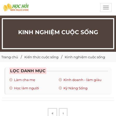
Toggl
navig
KINH NGHIỆM CUỘC SỐNG
Trang chủ
Kiến thức cuộc sống
Kinh nghiệm cuộc sống
LỌC DANH MỤC
Làm cha mẹ
Kinh doanh - làm giàu
Học làm người
Kỹ Năng Sống
«
‹