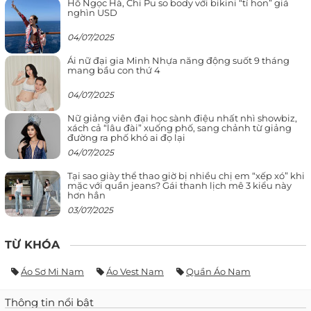
Hồ Ngọc Hà, Chi Pu so body với bikini “tí hon” giá
nghìn USD
04/07/2025
Ái nữ đại gia Minh Nhựa năng động suốt 9 tháng
mang bầu con thứ 4
04/07/2025
Nữ giảng viên đại học sành điệu nhất nhì showbiz,
xách cả “lâu đài” xuống phố, sang chảnh từ giảng
đường ra phố khó ai đọ lại
04/07/2025
Tại sao giày thể thao giờ bị nhiều chị em “xếp xó” khi
mặc với quần jeans? Gái thanh lịch mê 3 kiểu này
hơn hẳn
03/07/2025
TỪ KHÓA
Áo Sơ Mi Nam
Áo Vest Nam
Quần Áo Nam
Thông tin nổi bật