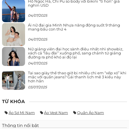
Hồ Ngọc Hà, Chi Pu so body với bikini “tí hon” giá
nghìn USD
04/07/2025
Ái nữ đại gia Minh Nhựa năng động suốt 9 tháng
mang bầu con thứ 4
04/07/2025
Nữ giảng viên đại học sành điệu nhất nhì showbiz,
xách cả “lâu đài” xuống phố, sang chảnh từ giảng
đường ra phố khó ai đọ lại
04/07/2025
Tại sao giày thể thao giờ bị nhiều chị em “xếp xó” khi
mặc với quần jeans? Gái thanh lịch mê 3 kiểu này
hơn hẳn
03/07/2025
TỪ KHÓA
Áo Sơ Mi Nam
Áo Vest Nam
Quần Áo Nam
Thông tin nổi bật