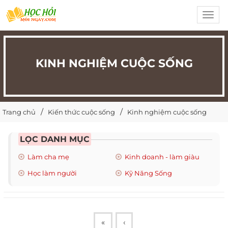
Toggl
navig
KINH NGHIỆM CUỘC SỐNG
Trang chủ
Kiến thức cuộc sống
Kinh nghiệm cuộc sống
LỌC DANH MỤC
Làm cha mẹ
Kinh doanh - làm giàu
Học làm người
Kỹ Năng Sống
«
‹