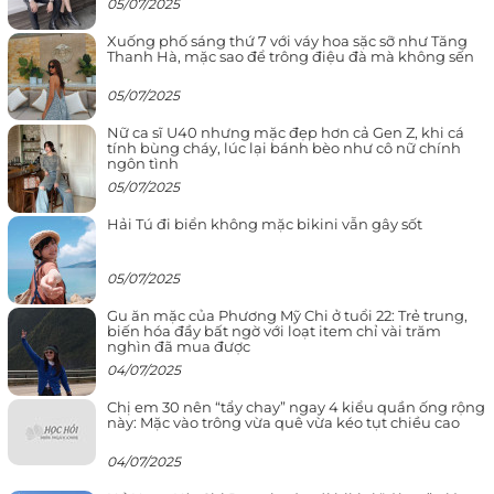
05/07/2025
Xuống phố sáng thứ 7 với váy hoa sặc sỡ như Tăng
Thanh Hà, mặc sao để trông điệu đà mà không sến
05/07/2025
Nữ ca sĩ U40 nhưng mặc đẹp hơn cả Gen Z, khi cá
tính bùng cháy, lúc lại bánh bèo như cô nữ chính
ngôn tình
05/07/2025
Hải Tú đi biển không mặc bikini vẫn gây sốt
05/07/2025
Gu ăn mặc của Phương Mỹ Chi ở tuổi 22: Trẻ trung,
biến hóa đầy bất ngờ với loạt item chỉ vài trăm
nghìn đã mua được
04/07/2025
Chị em 30 nên “tẩy chay” ngay 4 kiểu quần ống rộng
này: Mặc vào trông vừa quê vừa kéo tụt chiều cao
04/07/2025