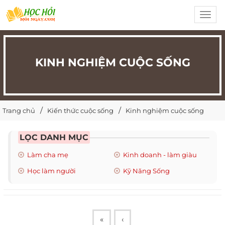
Toggl
navig
KINH NGHIỆM CUỘC SỐNG
Trang chủ
Kiến thức cuộc sống
Kinh nghiệm cuộc sống
LỌC DANH MỤC
Làm cha mẹ
Kinh doanh - làm giàu
Học làm người
Kỹ Năng Sống
«
‹