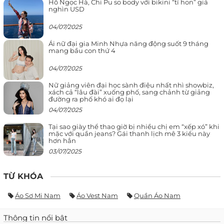
Hồ Ngọc Hà, Chi Pu so body với bikini “tí hon” giá
nghìn USD
04/07/2025
Ái nữ đại gia Minh Nhựa năng động suốt 9 tháng
mang bầu con thứ 4
04/07/2025
Nữ giảng viên đại học sành điệu nhất nhì showbiz,
xách cả “lâu đài” xuống phố, sang chảnh từ giảng
đường ra phố khó ai đọ lại
04/07/2025
Tại sao giày thể thao giờ bị nhiều chị em “xếp xó” khi
mặc với quần jeans? Gái thanh lịch mê 3 kiểu này
hơn hẳn
03/07/2025
TỪ KHÓA
Áo Sơ Mi Nam
Áo Vest Nam
Quần Áo Nam
Thông tin nổi bật