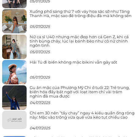
05/07/2025
Xuống phố sáng thứ 7 với váy hoa sặc sỡ như Tăng
Thanh Hà, mặc sao để trông điệu đà mà không sến
05/07/2025
Nữ ca sĩ U40 nhưng mặc đẹp hơn cả Gen Z, khi cá
tính bùng cháy, lúc lại bánh bèo như cô nữ chính
ngôn tình
05/07/2025
Hải Tú đi biển không mặc bikini vẫn gây sốt
05/07/2025
Gu ăn mặc của Phương Mỹ Chi ở tuổi 22: Trẻ trung,
biến hóa đầy bất ngờ với loạt item chỉ vài trăm
nghìn đã mua được
04/07/2025
Chị em 30 nên “tẩy chay” ngay 4 kiểu quần ống rộng
này: Mặc vào trông vừa quê vừa kéo tụt chiều cao
04/07/2025