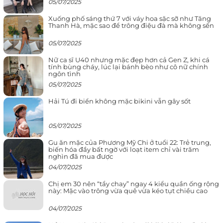
05/07/2025
Xuống phố sáng thứ 7 với váy hoa sặc sỡ như Tăng
Thanh Hà, mặc sao để trông điệu đà mà không sến
05/07/2025
Nữ ca sĩ U40 nhưng mặc đẹp hơn cả Gen Z, khi cá
tính bùng cháy, lúc lại bánh bèo như cô nữ chính
ngôn tình
05/07/2025
Hải Tú đi biển không mặc bikini vẫn gây sốt
05/07/2025
Gu ăn mặc của Phương Mỹ Chi ở tuổi 22: Trẻ trung,
biến hóa đầy bất ngờ với loạt item chỉ vài trăm
nghìn đã mua được
04/07/2025
Chị em 30 nên “tẩy chay” ngay 4 kiểu quần ống rộng
này: Mặc vào trông vừa quê vừa kéo tụt chiều cao
04/07/2025