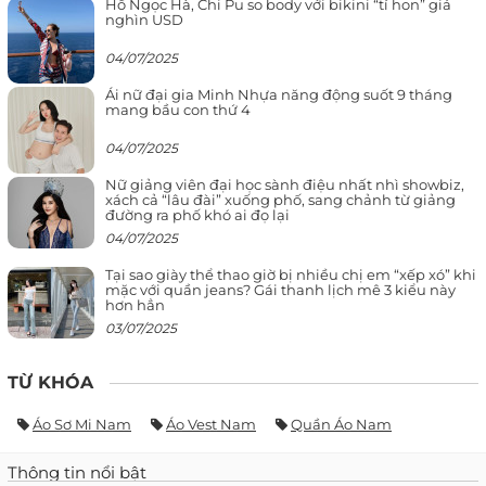
Hồ Ngọc Hà, Chi Pu so body với bikini “tí hon” giá
nghìn USD
04/07/2025
Ái nữ đại gia Minh Nhựa năng động suốt 9 tháng
mang bầu con thứ 4
04/07/2025
Nữ giảng viên đại học sành điệu nhất nhì showbiz,
xách cả “lâu đài” xuống phố, sang chảnh từ giảng
đường ra phố khó ai đọ lại
04/07/2025
Tại sao giày thể thao giờ bị nhiều chị em “xếp xó” khi
mặc với quần jeans? Gái thanh lịch mê 3 kiểu này
hơn hẳn
03/07/2025
TỪ KHÓA
Áo Sơ Mi Nam
Áo Vest Nam
Quần Áo Nam
Thông tin nổi bật