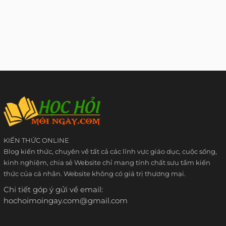
KIẾN THỨC ONLINE
Blog kiến thức, chuyên về tất cả các lĩnh vực giáo dục, cuộc sống,
kinh nghiệm, chia sẻ Website chỉ mang tính chất sưu tầm kiến
thức của cá nhân. Website không có giá trị thương mại.
Chi tiết góp ý gửi về email:
hochoimoingay.com@gmail.com