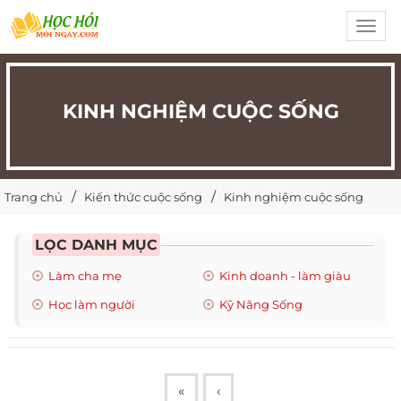
Toggl
navig
KINH NGHIỆM CUỘC SỐNG
Trang chủ
Kiến thức cuộc sống
Kinh nghiệm cuộc sống
LỌC DANH MỤC
Làm cha mẹ
Kinh doanh - làm giàu
Học làm người
Kỹ Năng Sống
«
‹