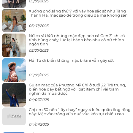
05/07/2025
Xuống phố sáng thứ 7 với váy hoa sặc sỡ như Tăng
Thanh Hà, mặc sao để trông điệu đà mà không sến
05/07/2025
Nữ ca sĩ U40 nhưng mặc đẹp hơn cả Gen Z, khi cá
tính bùng cháy, lúc lại bánh bèo như cô nữ chính
ngôn tình
05/07/2025
Hải Tú đi biển không mặc bikini vẫn gây sốt
05/07/2025
Gu ăn mặc của Phương Mỹ Chi ở tuổi 22: Trẻ trung,
biến hóa đầy bất ngờ với loạt item chỉ vài trăm
nghìn đã mua được
04/07/2025
Chị em 30 nên “tẩy chay” ngay 4 kiểu quần ống rộng
này: Mặc vào trông vừa quê vừa kéo tụt chiều cao
04/07/2025