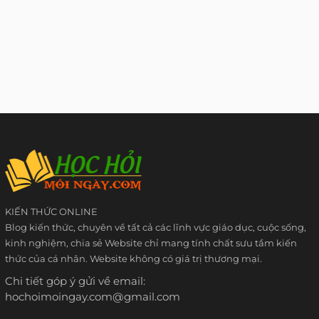
KIẾN THỨC ONLINE
Blog kiến thức, chuyên về tất cả các lĩnh vực giáo dục, cuộc sống,
kinh nghiệm, chia sẻ Website chỉ mang tính chất sưu tầm kiến
thức của cá nhân. Website không có giá trị thương mại.
Chi tiết góp ý gửi về email:
hochoimoingay.com@gmail.com