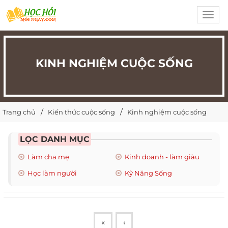
Toggl
navig
KINH NGHIỆM CUỘC SỐNG
Trang chủ
Kiến thức cuộc sống
Kinh nghiệm cuộc sống
LỌC DANH MỤC
Làm cha mẹ
Kinh doanh - làm giàu
Học làm người
Kỹ Năng Sống
«
‹