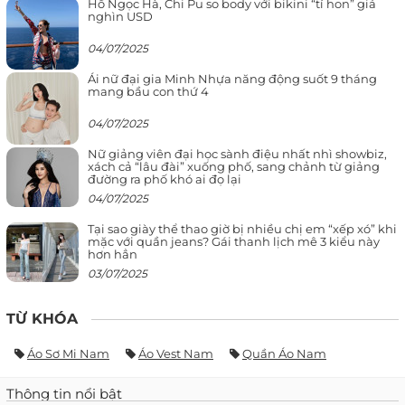
Hồ Ngọc Hà, Chi Pu so body với bikini “tí hon” giá
nghìn USD
04/07/2025
Ái nữ đại gia Minh Nhựa năng động suốt 9 tháng
mang bầu con thứ 4
04/07/2025
Nữ giảng viên đại học sành điệu nhất nhì showbiz,
xách cả “lâu đài” xuống phố, sang chảnh từ giảng
đường ra phố khó ai đọ lại
04/07/2025
Tại sao giày thể thao giờ bị nhiều chị em “xếp xó” khi
mặc với quần jeans? Gái thanh lịch mê 3 kiểu này
hơn hẳn
03/07/2025
TỪ KHÓA
Áo Sơ Mi Nam
Áo Vest Nam
Quần Áo Nam
Thông tin nổi bật