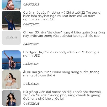
05/07/2025
Gu ăn mặc của Phương Mỹ Chi ở tuổi 22: Trẻ trung,
biến hóa đầy bất ngờ với loạt item chỉ vài trăm
nghìn đã mua được
04/07/2025
Chị em 30 nên “tẩy chay” ngay 4 kiểu quần ống rộng
này: Mặc vào trông vừa quê vừa kéo tụt chiều cao
04/07/2025
Hồ Ngọc Hà, Chi Pu so body với bikini “tí hon” giá
nghìn USD
04/07/2025
Ái nữ đại gia Minh Nhựa năng động suốt 9 tháng
mang bầu con thứ 4
04/07/2025
Nữ giảng viên đại học sành điệu nhất nhì showbiz,
xách cả “lâu đài” xuống phố, sang chảnh từ giảng
đường ra phố khó ai đọ lại
04/07/2025