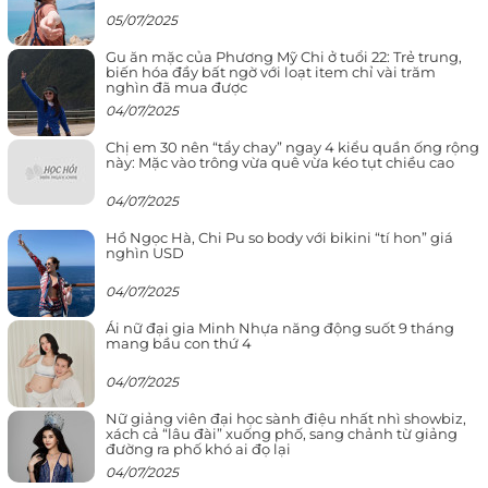
05/07/2025
Gu ăn mặc của Phương Mỹ Chi ở tuổi 22: Trẻ trung,
biến hóa đầy bất ngờ với loạt item chỉ vài trăm
nghìn đã mua được
04/07/2025
Chị em 30 nên “tẩy chay” ngay 4 kiểu quần ống rộng
này: Mặc vào trông vừa quê vừa kéo tụt chiều cao
04/07/2025
Hồ Ngọc Hà, Chi Pu so body với bikini “tí hon” giá
nghìn USD
04/07/2025
Ái nữ đại gia Minh Nhựa năng động suốt 9 tháng
mang bầu con thứ 4
04/07/2025
Nữ giảng viên đại học sành điệu nhất nhì showbiz,
xách cả “lâu đài” xuống phố, sang chảnh từ giảng
đường ra phố khó ai đọ lại
04/07/2025