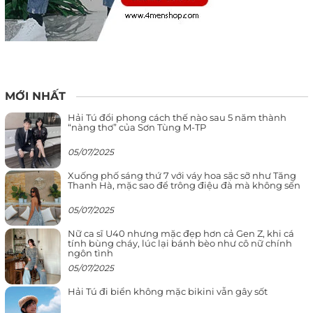
MỚI NHẤT
Hải Tú đổi phong cách thế nào sau 5 năm thành
“nàng thơ” của Sơn Tùng M-TP
05/07/2025
Xuống phố sáng thứ 7 với váy hoa sặc sỡ như Tăng
Thanh Hà, mặc sao để trông điệu đà mà không sến
05/07/2025
Nữ ca sĩ U40 nhưng mặc đẹp hơn cả Gen Z, khi cá
tính bùng cháy, lúc lại bánh bèo như cô nữ chính
ngôn tình
05/07/2025
Hải Tú đi biển không mặc bikini vẫn gây sốt