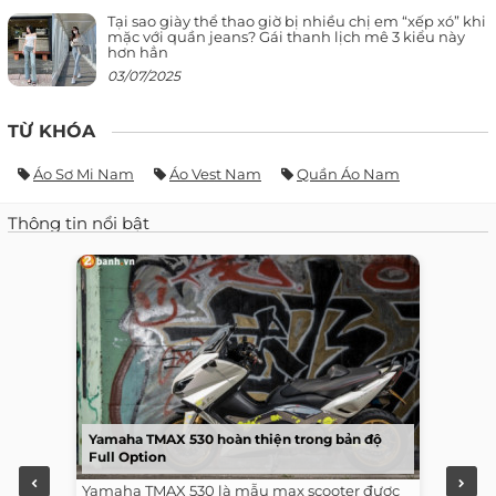
Tại sao giày thể thao giờ bị nhiều chị em “xếp xó” khi
mặc với quần jeans? Gái thanh lịch mê 3 kiểu này
hơn hẳn
03/07/2025
TỪ KHÓA
Áo Sơ Mi Nam
Áo Vest Nam
Quần Áo Nam
Thông tin nổi bật
Yamaha TMAX 530 hoàn thiện trong bản độ
Full Option
Yamaha TMAX 530 là mẫu max scooter được