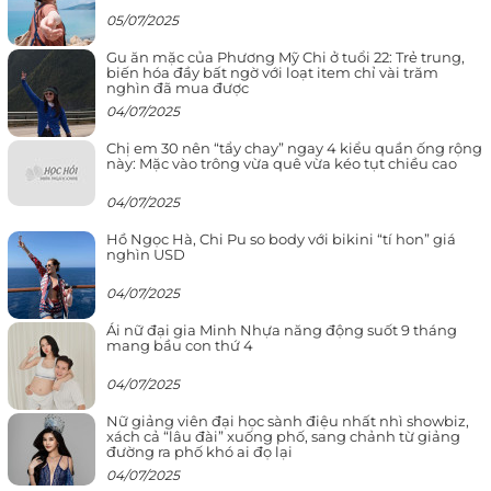
05/07/2025
Gu ăn mặc của Phương Mỹ Chi ở tuổi 22: Trẻ trung,
biến hóa đầy bất ngờ với loạt item chỉ vài trăm
nghìn đã mua được
04/07/2025
Chị em 30 nên “tẩy chay” ngay 4 kiểu quần ống rộng
này: Mặc vào trông vừa quê vừa kéo tụt chiều cao
04/07/2025
Hồ Ngọc Hà, Chi Pu so body với bikini “tí hon” giá
nghìn USD
04/07/2025
Ái nữ đại gia Minh Nhựa năng động suốt 9 tháng
mang bầu con thứ 4
04/07/2025
Nữ giảng viên đại học sành điệu nhất nhì showbiz,
xách cả “lâu đài” xuống phố, sang chảnh từ giảng
đường ra phố khó ai đọ lại
04/07/2025