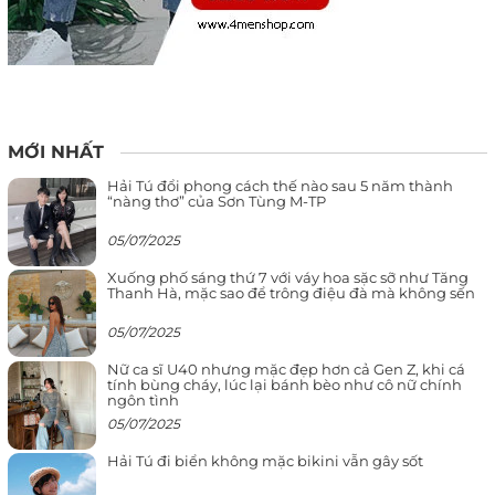
MỚI NHẤT
Hải Tú đổi phong cách thế nào sau 5 năm thành
“nàng thơ” của Sơn Tùng M-TP
05/07/2025
Xuống phố sáng thứ 7 với váy hoa sặc sỡ như Tăng
Thanh Hà, mặc sao để trông điệu đà mà không sến
05/07/2025
Nữ ca sĩ U40 nhưng mặc đẹp hơn cả Gen Z, khi cá
tính bùng cháy, lúc lại bánh bèo như cô nữ chính
ngôn tình
05/07/2025
Hải Tú đi biển không mặc bikini vẫn gây sốt