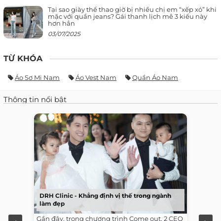
Tại sao giày thể thao giờ bị nhiều chị em “xếp xó” khi
mặc với quần jeans? Gái thanh lịch mê 3 kiểu này
hơn hẳn
03/07/2025
TỪ KHÓA
Áo Sơ Mi Nam
Áo Vest Nam
Quần Áo Nam
Thông tin nổi bật
DRH Clinic - Khẳng định vị thế trong ngành
làm đẹp
Gần đây, trong chương trình Come out, 2 CEO