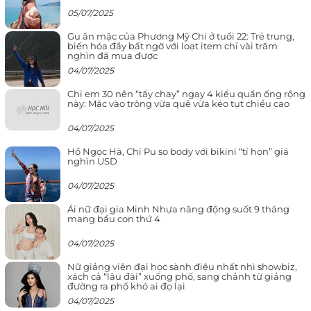
05/07/2025
Gu ăn mặc của Phương Mỹ Chi ở tuổi 22: Trẻ trung,
biến hóa đầy bất ngờ với loạt item chỉ vài trăm
nghìn đã mua được
04/07/2025
Chị em 30 nên “tẩy chay” ngay 4 kiểu quần ống rộng
này: Mặc vào trông vừa quê vừa kéo tụt chiều cao
04/07/2025
Hồ Ngọc Hà, Chi Pu so body với bikini “tí hon” giá
nghìn USD
04/07/2025
Ái nữ đại gia Minh Nhựa năng động suốt 9 tháng
mang bầu con thứ 4
04/07/2025
Nữ giảng viên đại học sành điệu nhất nhì showbiz,
xách cả “lâu đài” xuống phố, sang chảnh từ giảng
đường ra phố khó ai đọ lại
04/07/2025