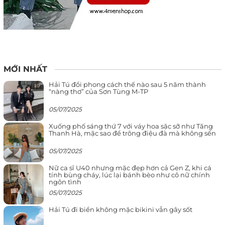
MỚI NHẤT
Hải Tú đổi phong cách thế nào sau 5 năm thành
“nàng thơ” của Sơn Tùng M-TP
05/07/2025
Xuống phố sáng thứ 7 với váy hoa sặc sỡ như Tăng
Thanh Hà, mặc sao để trông điệu đà mà không sến
05/07/2025
Nữ ca sĩ U40 nhưng mặc đẹp hơn cả Gen Z, khi cá
tính bùng cháy, lúc lại bánh bèo như cô nữ chính
ngôn tình
05/07/2025
Hải Tú đi biển không mặc bikini vẫn gây sốt