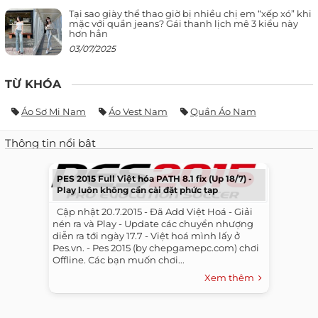
Tại sao giày thể thao giờ bị nhiều chị em “xếp xó” khi
mặc với quần jeans? Gái thanh lịch mê 3 kiểu này
hơn hẳn
03/07/2025
TỪ KHÓA
Áo Sơ Mi Nam
Áo Vest Nam
Quần Áo Nam
Thông tin nổi bật
PES 2015 Full Việt hóa PATH 8.1 fix (Up 18/7) -
Play luôn không cần cài đặt phức tạp
​ ​ Cập nhật 20.7.2015 - Đã Add Việt Hoá - Giải
nén ra và Play - Update các chuyển nhượng
diễn ra tới ngày 17.7 - Việt hoá mình lấy ở
Pes.vn. - Pes 2015 (by chepgamepc.com) chơi
Offline. Các bạn muốn chơi...
Xem thêm