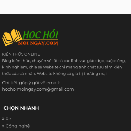
KIẾN THỨC ONLINE
Blog kiến thức, chuyên về tất cả các lĩnh vực giáo dục, cuộc sống,
kinh nghiệm, chia sẻ Website chỉ mang tính chất sưu tầm kiến
thức của cá nhân. Website không có giá trị thương mại.
Chi tiết góp ý gửi về email:
hochoimoingay.com@gmail.com
CHỌN NHANH
Xe
Công nghệ