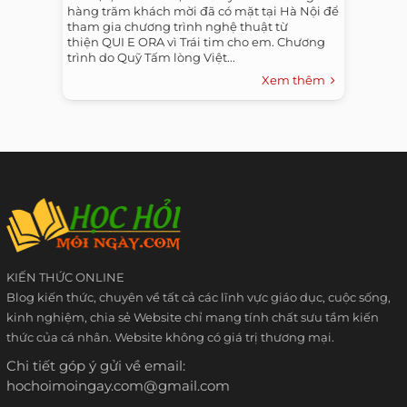
hàng trăm khách mời đã có mặt tại Hà Nội để
tham gia chương trình nghệ thuật từ
thiện QUI E ORA vì Trái tim cho em. Chương
trình do Quỹ Tấm lòng Việt...
Xem thêm
KIẾN THỨC ONLINE
Blog kiến thức, chuyên về tất cả các lĩnh vực giáo dục, cuộc sống,
kinh nghiệm, chia sẻ Website chỉ mang tính chất sưu tầm kiến
thức của cá nhân. Website không có giá trị thương mại.
Chi tiết góp ý gửi về email:
hochoimoingay.com@gmail.com