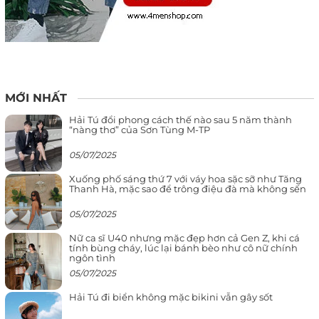
MỚI NHẤT
Hải Tú đổi phong cách thế nào sau 5 năm thành
“nàng thơ” của Sơn Tùng M-TP
05/07/2025
Xuống phố sáng thứ 7 với váy hoa sặc sỡ như Tăng
Thanh Hà, mặc sao để trông điệu đà mà không sến
05/07/2025
Nữ ca sĩ U40 nhưng mặc đẹp hơn cả Gen Z, khi cá
tính bùng cháy, lúc lại bánh bèo như cô nữ chính
ngôn tình
05/07/2025
Hải Tú đi biển không mặc bikini vẫn gây sốt