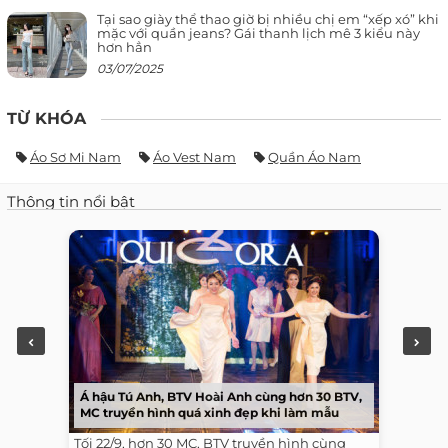
Tại sao giày thể thao giờ bị nhiều chị em “xếp xó” khi
mặc với quần jeans? Gái thanh lịch mê 3 kiểu này
hơn hẳn
03/07/2025
TỪ KHÓA
Áo Sơ Mi Nam
Áo Vest Nam
Quần Áo Nam
Thông tin nổi bật
Á hậu Tú Anh, BTV Hoài Anh cùng hơn 30 BTV,
MC truyền hình quá xinh đẹp khi làm mẫu
Tối 22/9, hơn 30 MC, BTV truyền hình cùng