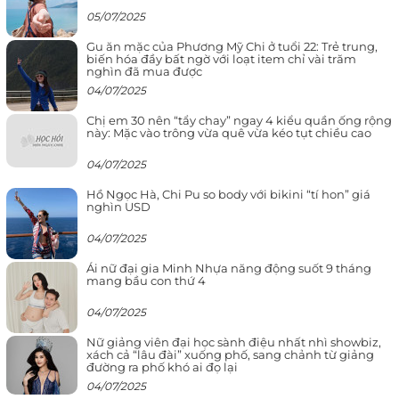
05/07/2025
Gu ăn mặc của Phương Mỹ Chi ở tuổi 22: Trẻ trung,
biến hóa đầy bất ngờ với loạt item chỉ vài trăm
nghìn đã mua được
04/07/2025
Chị em 30 nên “tẩy chay” ngay 4 kiểu quần ống rộng
này: Mặc vào trông vừa quê vừa kéo tụt chiều cao
04/07/2025
Hồ Ngọc Hà, Chi Pu so body với bikini “tí hon” giá
nghìn USD
04/07/2025
Ái nữ đại gia Minh Nhựa năng động suốt 9 tháng
mang bầu con thứ 4
04/07/2025
Nữ giảng viên đại học sành điệu nhất nhì showbiz,
xách cả “lâu đài” xuống phố, sang chảnh từ giảng
đường ra phố khó ai đọ lại
04/07/2025