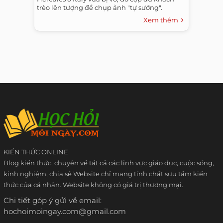
trèo lên tượng để chụp ảnh "tự sướng".
Xem thêm
KIẾN THỨC ONLINE
Blog kiến thức, chuyên về tất cả các lĩnh vực giáo dục, cuộc sống,
kinh nghiệm, chia sẻ Website chỉ mang tính chất sưu tầm kiến
thức của cá nhân. Website không có giá trị thương mại.
Chi tiết góp ý gửi về email:
hochoimoingay.com@gmail.com