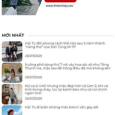
MỚI NHẤT
Hải Tú đổi phong cách thế nào sau 5 năm thành
“nàng thơ” của Sơn Tùng M-TP
05/07/2025
Xuống phố sáng thứ 7 với váy hoa sặc sỡ như Tăng
Thanh Hà, mặc sao để trông điệu đà mà không sến
05/07/2025
Nữ ca sĩ U40 nhưng mặc đẹp hơn cả Gen Z, khi cá
tính bùng cháy, lúc lại bánh bèo như cô nữ chính
ngôn tình
05/07/2025
Hải Tú đi biển không mặc bikini vẫn gây sốt