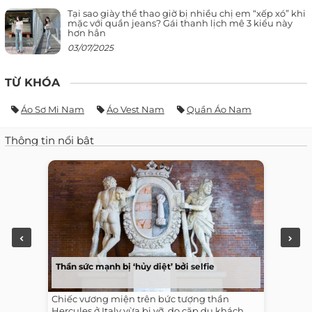
Tại sao giày thể thao giờ bị nhiều chị em “xếp xó” khi
mặc với quần jeans? Gái thanh lịch mê 3 kiểu này
hơn hẳn
03/07/2025
TỪ KHÓA
Áo Sơ Mi Nam
Áo Vest Nam
Quần Áo Nam
Thông tin nổi bật
Thần sức mạnh bị ‘hủy diệt’ bởi selfie
Chiếc vương miện trên bức tượng thần
Hercules ở Italy vừa bị vỡ, do cặp du khách