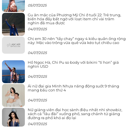
05/07/2025
Gu ăn mặc của Phương Mỹ Chi ở tuổi 22: Trẻ trung,
biến hóa đầy bất ngờ với loạt item chỉ vài trăm
nghìn đã mua được
04/07/2025
Chị em 30 nên “tẩy chay” ngay 4 kiểu quần ống rộng
này: Mặc vào trông vừa quê vừa kéo tụt chiều cao
04/07/2025
Hồ Ngọc Hà, Chi Pu so body với bikini “tí hon” giá
nghìn USD
04/07/2025
Ái nữ đại gia Minh Nhựa năng động suốt 9 tháng
mang bầu con thứ 4
04/07/2025
Nữ giảng viên đại học sành điệu nhất nhì showbiz,
xách cả “lâu đài” xuống phố, sang chảnh từ giảng
đường ra phố khó ai đọ lại
04/07/2025