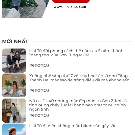
MỚI NHẤT
Hải Tú đổi phong cách thế nào sau 5 năm thành
“nàng thơ” của Sơn Tùng M-TP
05/07/2025
Xuống phố sáng thứ 7 với váy hoa sặc sỡ như Tăng
Thanh Hà, mặc sao để trông điệu đà mà không sến
05/07/2025
Nữ ca sĩ U40 nhưng mặc đẹp hơn cả Gen Z, khi cá
tính bùng cháy, lúc lại bánh bèo như cô nữ chính
ngôn tình
05/07/2025
Hải Tú đi biển không mặc bikini vẫn gây sốt