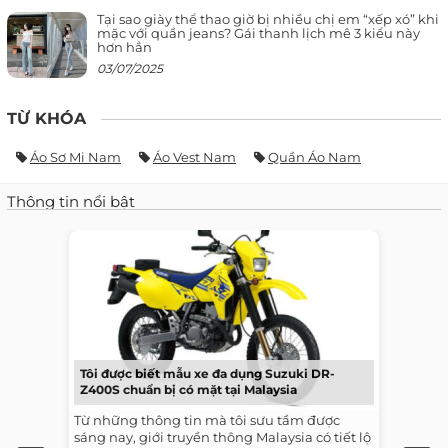
Tại sao giày thể thao giờ bị nhiều chị em “xếp xó” khi
mặc với quần jeans? Gái thanh lịch mê 3 kiểu này
hơn hẳn
03/07/2025
TỪ KHÓA
Áo Sơ Mi Nam
Áo Vest Nam
Quần Áo Nam
Thông tin nổi bật
Tôi được biết mẫu xe đa dụng Suzuki DR-
Z400S chuẩn bị có mặt tại Malaysia
Từ những thông tin mà tôi sưu tầm được
sáng nay, giới truyền thông Malaysia có tiết lộ