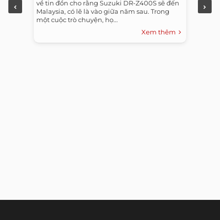
về tin đồn cho rằng Suzuki DR-Z400S sẽ đến
Malaysia, có lẽ là vào giữa năm sau. Trong
một cuộc trò chuyện, họ...
Xem thêm