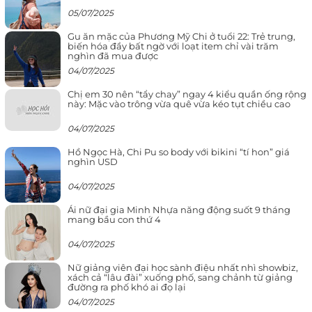
05/07/2025
Gu ăn mặc của Phương Mỹ Chi ở tuổi 22: Trẻ trung,
biến hóa đầy bất ngờ với loạt item chỉ vài trăm
nghìn đã mua được
04/07/2025
Chị em 30 nên “tẩy chay” ngay 4 kiểu quần ống rộng
này: Mặc vào trông vừa quê vừa kéo tụt chiều cao
04/07/2025
Hồ Ngọc Hà, Chi Pu so body với bikini “tí hon” giá
nghìn USD
04/07/2025
Ái nữ đại gia Minh Nhựa năng động suốt 9 tháng
mang bầu con thứ 4
04/07/2025
Nữ giảng viên đại học sành điệu nhất nhì showbiz,
xách cả “lâu đài” xuống phố, sang chảnh từ giảng
đường ra phố khó ai đọ lại
04/07/2025