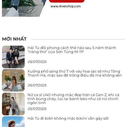
MỚI NHẤT
Hải Tú đổi phong cách thế nào sau 5 năm thành
“nàng thơ” của Sơn Tùng M-TP
05/07/2025
Xuống phố sáng thứ 7 với váy hoa sặc sỡ như Tăng
Thanh Hà, mặc sao để trông điệu đà mà không sến
05/07/2025
Nữ ca sĩ U40 nhưng mặc đẹp hơn cả Gen Z, khi cá
tính bùng cháy, lúc lại bánh bèo như cô nữ chính
ngôn tình
05/07/2025
Hải Tú đi biển không mặc bikini vẫn gây sốt