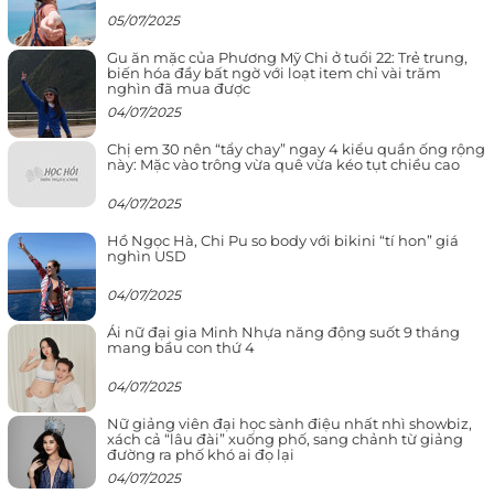
05/07/2025
Gu ăn mặc của Phương Mỹ Chi ở tuổi 22: Trẻ trung,
biến hóa đầy bất ngờ với loạt item chỉ vài trăm
nghìn đã mua được
04/07/2025
Chị em 30 nên “tẩy chay” ngay 4 kiểu quần ống rộng
này: Mặc vào trông vừa quê vừa kéo tụt chiều cao
04/07/2025
Hồ Ngọc Hà, Chi Pu so body với bikini “tí hon” giá
nghìn USD
04/07/2025
Ái nữ đại gia Minh Nhựa năng động suốt 9 tháng
mang bầu con thứ 4
04/07/2025
Nữ giảng viên đại học sành điệu nhất nhì showbiz,
xách cả “lâu đài” xuống phố, sang chảnh từ giảng
đường ra phố khó ai đọ lại
04/07/2025