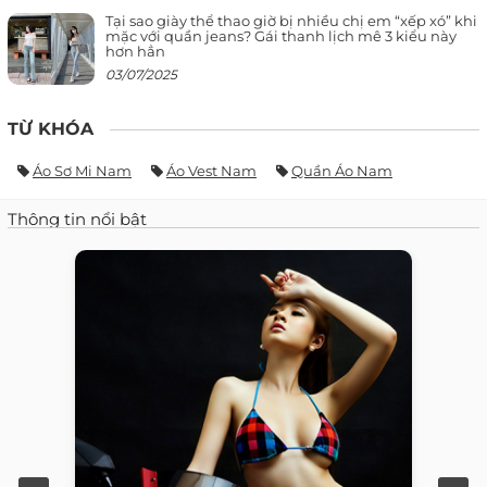
Tại sao giày thể thao giờ bị nhiều chị em “xếp xó” khi
mặc với quần jeans? Gái thanh lịch mê 3 kiểu này
hơn hẳn
03/07/2025
TỪ KHÓA
Áo Sơ Mi Nam
Áo Vest Nam
Quần Áo Nam
Thông tin nổi bật